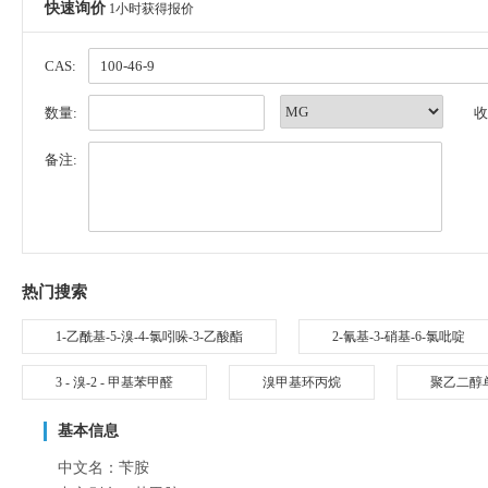
快速询价
1小时获得报价
CAS:
数量:
收
备注:
热门搜索
1-乙酰基-5-溴-4-氯吲哚-3-乙酸酯
2-氰基-3-硝基-6-氯吡啶
3 - 溴-2 - 甲基苯甲醛
溴甲基环丙烷
聚乙二醇
基本信息
中文名：苄胺