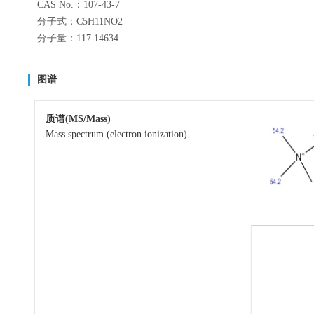
CAS No.：107-43-7
分子式：C5H11NO2
分子量：117.14634
图谱
质谱(MS/Mass)
Mass spectrum (electron ionization)