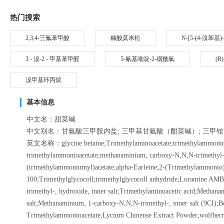
热门搜索
2,3,4-三氟苯甲酸
糠酸莫米松
N-[5-(4-溴苯
3 - 溴-2 - 甲基苯甲醛
5-氰基吡啶-2-磺酰氯
(R
溴甲基环丙烷
基本信息
中文名：甜菜碱
中文别名：甘氨酸三甲胺内盐; 三甲基甘氨酸（酣菜碱）; 三甲
英文名称：glycine betaine;Trimethylaminoacetate;trimethylammonioac
trimethylammonioacetate;methanaminium, carboxy-N,N,N-trimethyl-, 
(trimethylammoniumyl)acetate;alpha-Earleine;2-(Trimethylammonio)
100;Trimethylglycocoll;trimethylglycocoll anhydride;Loramine AM
trimethyl-, hydroxide, inner salt;Trimethylaminoacetic acid;Methan
salt;Methanaminium, 1-carboxy-N,N,N-trimethyl-, inner salt (9CI);
Trimethylammonioacetate;Lycium Chinense Extract Powder;wolfberr