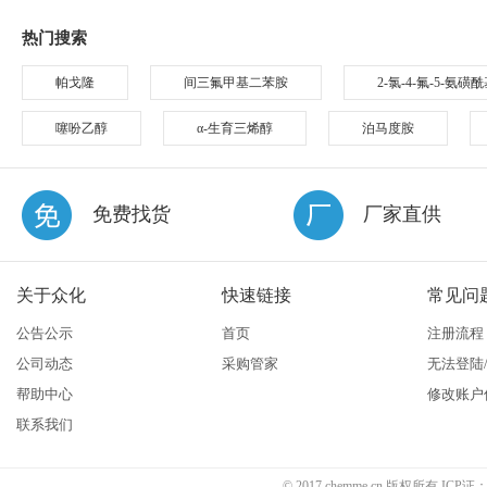
热门搜索
帕戈隆
间三氟甲基二苯胺
2-氯-4-氟-5-氨
噻吩乙醇
α-生育三烯醇
泊马度胺
免费找货
厂家直供
关于众化
快速链接
常见问
公告公示
首页
注册流程
公司动态
采购管家
无法登陆
帮助中心
修改账户
联系我们
© 2017 chemme.cn 版权所有 ICP证