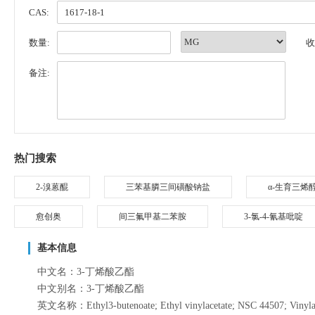
CAS:
数量:
收
备注:
热门搜索
2-溴蒽醌
三苯基膦三间磺酸钠盐
α-生育三烯
愈创奥
间三氟甲基二苯胺
3-氯-4-氰基吡啶
基本信息
中文名：3-丁烯酸乙酯
中文别名：3-丁烯酸乙酯
英文名称：Ethyl3-butenoate; Ethyl vinylacetate; NSC 44507; Vinylacet