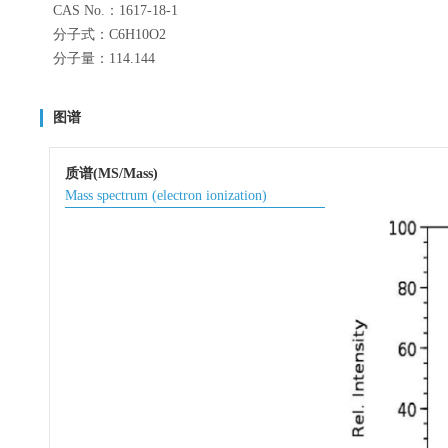
CAS No.：1617-18-1
分子式：C6H10O2
分子量：114.144
图谱
质谱(MS/Mass)
Mass spectrum (electron ionization)