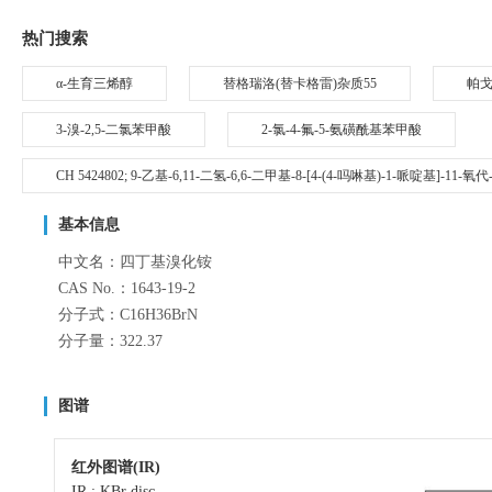
热门搜索
α-生育三烯醇
替格瑞洛(替卡格雷)杂质55
帕
3-溴-2,5-二氯苯甲酸
2-氯-4-氟-5-氨磺酰基苯甲酸
CH 5424802; 9-乙基-6,11-二氢-6,6-二甲基-8-[4-(4-吗啉基)-1-哌啶基]-11-
基本信息
中文名：四丁基溴化铵
CAS No.：1643-19-2
分子式：C16H36BrN
分子量：322.37
图谱
红外图谱(IR)
IR : KBr disc