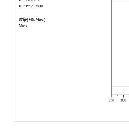
IR : nujol mull
质谱(MS/Mass)
Mass