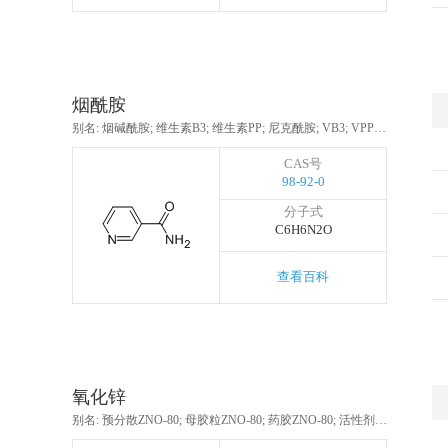
烟酰胺
别名: 烟碱酰胺; 维生素B3; 维生素PP; 尼克酰胺; VB3; VPP; 3-吡啶甲酰胺
CAS号
98-92-0
分子式
C6H6N2O
查看百科
氧化锌
别名: 预分散ZNO-80; 母胶粒ZNO-80; 药胶ZNO-80; 活性剂ZNO; 环氧乙酰蓖麻油酸甲酯; 锌白粉; 锌白; 锌氧粉; 中国白; 锌白银; 活性氧化锌; 一氧化锌; 氧化锌掺杂银; 锌白银(色料名); 锌华; 纳米氧化锌; 水锌矿; 氧化锌脱硫剂T304; 氧化锌脱硫剂T303; 金属氧化物; ZNO