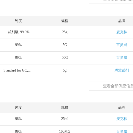
纯度
规格
品牌
试剂级, 99.0%
25g
麦克林
99%
5G
百灵威
99%
50G
百灵威
Standard for GC,>98%
5g
玛雅试剂
查看全部供应信息
纯度
规格
品牌
98%
25ml
麦克林
99%
100MG
百灵威