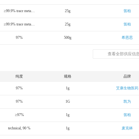
≥99.9% trace metals basis
25g
笛柏
≥99.9% trace metals basis
25g
笛柏
97%
500g
希恩思
查看全部供应信息
纯度
规格
品牌
97%
1g
艾康生物医药
97%
1G
凯为
≥97%
1g
笛柏
technical, 90 %
1g
麦克林