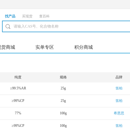
找产品
买现货
查百科
现货商城
实单专区
积分商城
纯度
规格
品牌
≥99.5%AR
25g
笛柏
≥99%CP
25g
笛柏
77%
100g
希恩思
≥99%CP
100g
笛柏