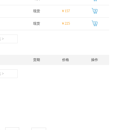
现货
￥157
现货
￥225
 >
货期
价格
操作
 >