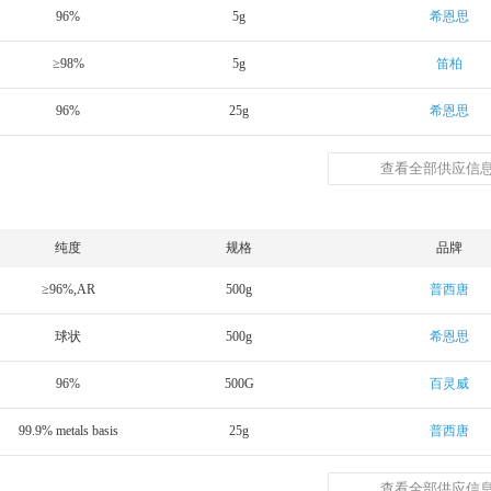
96%
5g
希恩思
≥98%
5g
笛柏
96%
25g
希恩思
查看全部供应信息
纯度
规格
品牌
≥96%,AR
500g
普西唐
球状
500g
希恩思
96%
500G
百灵威
99.9% metals basis
25g
普西唐
查看全部供应信息