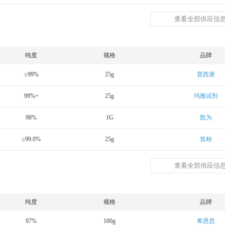
查看全部供应信息
纯度
规格
品牌
≥99%
25g
普西唐
99%+
25g
玛雅试剂
98%
1G
凯为
≥99.0%
25g
笛柏
查看全部供应信息
纯度
规格
品牌
97%
100g
希恩思