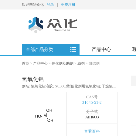
欢迎来到众化
登录
|
免费注册
产品中心
全部产品分类
首页
>
产品中心
>
催化剂及助剂
>
助剂
>
阻燃剂
氢氧化铝
别名: 氢氧化铝溶胶; NC3302型催化剂用氢氧化铝; 干燥氢氧化铝凝胶; 铝的水化物; 水化氧化铝; 氢氧化铝凝胶; 氢氧化铝,76.5%MIN
CAS号
21645-51-2
分子式
AlH6O3
查看百科