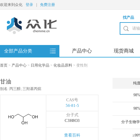
欢迎来到众化
登录
|
免费注册
找产品
产品中心
现货商城
全部产品分类
首页
>
产品中心
>
日用化学品
>
化妆品原料
>
变性剂
甘油
纯
别名: 丙三醇; 三羟基丙烷
98
CAS号
56-81-5
98
分子式
C3H8O3
查看百科
≥99