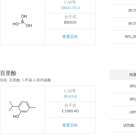
CAS号
10043-35-3
99.5
分子式
BH3O3
99.5
查看百科
99%,2
百里酚
纯
别名: 百里酚; 5-甲基-2-异丙基酚
99
CAS号
89-83-8
99
分子式
C10H14O
≥99
查看百科
试剂级, 