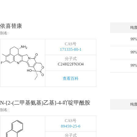
依喜替康
纯
别名:
99
CAS号
171335-80-1
99
分子式
C24H22FN3O4
99
查看百科
N-[2-(二甲基氨基)乙基]-4-吖啶甲酰胺
纯
别名:
CAS号
89459-25-6
分子式