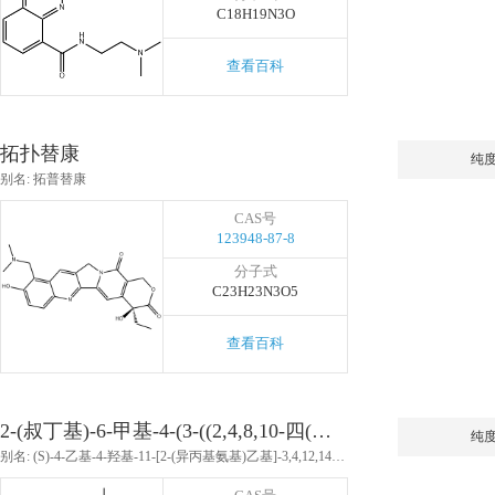
C18H19N3O
查看百科
拓扑替康
纯
别名: 拓普替康
CAS号
123948-87-8
分子式
C23H23N3O5
查看百科
2-(叔丁基)-6-甲基-4-(3-((2,4,8,10-四(叔丁基)二苯并[d,f][1,3,2]二恶磷环庚烷-6-基)氧)丙基)苯酚
纯
别名: (S)-4-乙基-4-羟基-11-[2-(异丙基氨基)乙基]-3,4,12,14-四氢-1H-吡喃并[3',4':6,7]氮茚并[1,2-B]喹啉-3,14-二酮