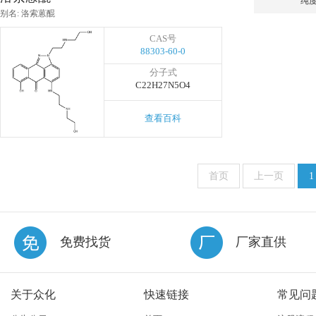
纯
别名: 洛索蒽醌
CAS号
88303-60-0
分子式
C22H27N5O4
查看百科
首页
上一页
1
免费找货
厂家直供
关于众化
快速链接
常见问