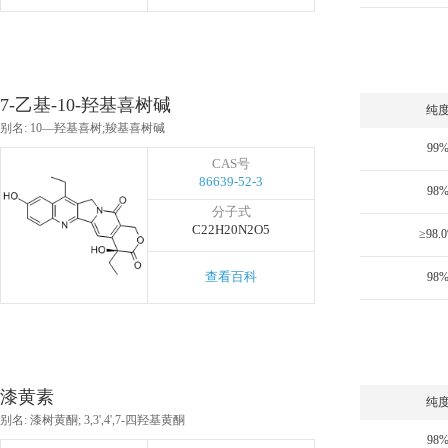
7-乙基-10-羟基喜树碱
纯
别名: 10—羟基喜树;羧基喜树碱
99
CAS号
86639-52-3
98
分子式
C22H20N2O5
≥98.
查看百科
98
漆黄素
纯
别名: 漆树黄酮; 3,3',4',7-四羟基黄酮
98