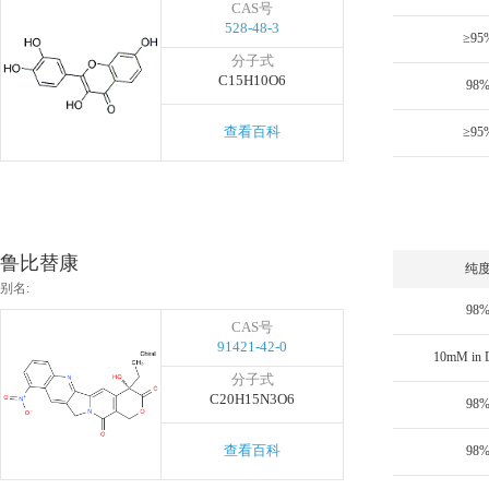
CAS号
528-48-3
≥95
分子式
C15H10O6
98
查看百科
≥95
鲁比替康
纯
别名:
98
CAS号
91421-42-0
10mM in
分子式
C20H15N3O6
98
查看百科
98