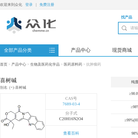
欢迎来到众化
登录
|
免费注册
找产品
产品中心
现货商城
全部产品分类
首页
>
产品中心
>
生物及医药化学品
>
医药原料药
>
抗肿瘤药
喜树碱
纯
别名: (+)-喜树碱
≥98.
CAS号
7689-03-4
≥98
分子式
C20H16N2O4
≥99%(H
查看百科
98