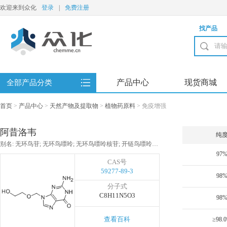
欢迎来到众化
登录
|
免费注册
找产品
产品中心
现货商城
全部产品分类
首页
>
产品中心
>
天然产物及提取物
>
植物药原料
>
免疫增强
阿昔洛韦
纯
别名: 无环鸟苷; 无环鸟嘌呤; 无环鸟嘌呤核苷; 开链鸟嘌呤核苷; 羟乙氧甲鸟嘌呤;
97
CAS号
59277-89-3
98
分子式
C8H11N5O3
98
查看百科
≥98.