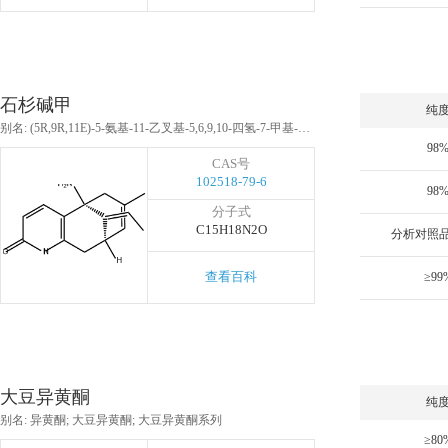
石杉碱甲
纯
别名: (5R,9R,11E)-5-氨基-11-乙叉基-5,6,9,10-四氢-7-甲基-5,9-甲撑环辛并(B)吡啶-2(1H)酮;石杉碱钾A;石杉碱甲
98
CAS号
102518-79-6
98
分子式
C15H18N2O
分析对照品,
查看百科
≥99
大豆异黄酮
纯
别名: 异黄酮; 大豆异黄酮; 大豆异黄酮系列
≥80