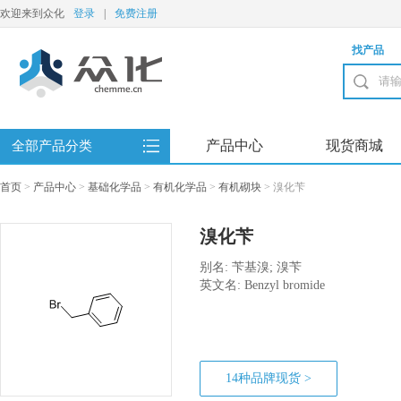
欢迎来到众化
登录
|
免费注册
找产品
产品中心
现货商城
全部产品分类
首页
>
产品中心
>
基础化学品
>
有机化学品
>
有机砌块
>
溴化苄
溴化苄
别名: 苄基溴; 溴苄
英文名: Benzyl bromide
14种品牌现货 >