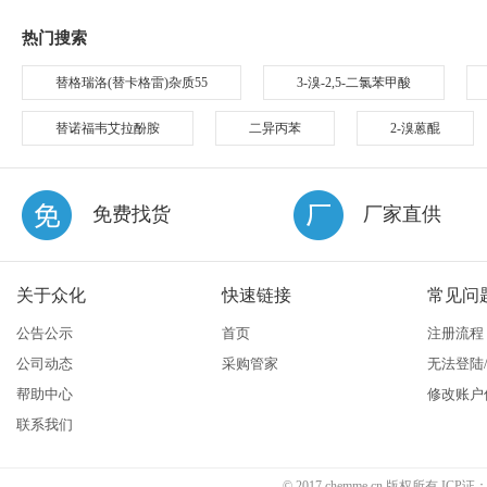
热门搜索
替格瑞洛(替卡格雷)杂质55
3-溴-2,5-二氯苯甲酸
替诺福韦艾拉酚胺
二异丙苯
2-溴蒽醌
免费找货
厂家直供
关于众化
快速链接
常见问
公告公示
首页
注册流程
公司动态
采购管家
无法登陆
帮助中心
修改账户
联系我们
© 2017 chemme.cn 版权所有 ICP证