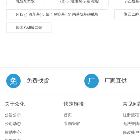
乳酸米力农
(R)-3-(吡咯烷-2-基)吡啶
2-乙酰基
N-[5-(4-溴苯基)-6-氯-4-嘧啶基]-N'-丙基氨基磺酰胺
聚乙二醇
四水八硼酸二钠
免费找货
厂家直供
关于众化
快速链接
常见问
公告公示
首页
注册流程
公司动态
采购管家
无法登陆
帮助中心
修改账户