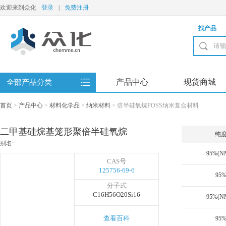
欢迎来到众化
登录
|
免费注册
找产品
产品中心
现货商城
全部产品分类
首页
>
产品中心
>
材料化学品
>
纳米材料
>
倍半硅氧烷POSS纳米复合材料
二甲基硅烷基笼形聚倍半硅氧烷
纯
别名:
95%(N
CAS号
125756-69-6
95
分子式
C16H56O20Si16
95%(N
查看百科
95