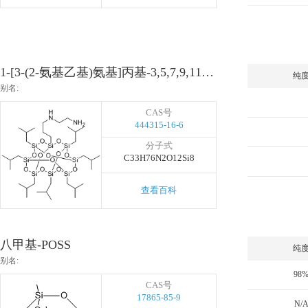
1-[3-(2-氨基乙基)氨基]丙基-3,5,7,9,11,13,15-异丁基五环-[9.5.1.1(3,9).1(5,15).1(7,13)]八硅氧烷
纯
别名:
CAS号
444315-16-6
分子式
C33H76N2O12Si8
查看百科
八甲基-POSS
纯
别名:
98
CAS号
17865-85-9
N/