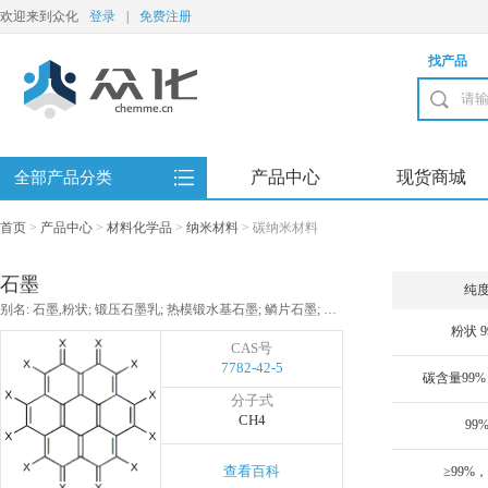
欢迎来到众化
登录
|
免费注册
找产品
产品中心
现货商城
全部产品分类
首页
>
产品中心
>
材料化学品
>
纳米材料
>
碳纳米材料
石墨
纯
别名: 石墨,粉状; 锻压石墨乳; 热模锻水基石墨; 鳞片石墨; 石墨粉; 高纯石墨粉; 中碳石墨粉; 低碳石墨粉; 石墨乳
粉状 9
CAS号
7782-42-5
分子式
CH4
99
查看百科
≥99%，