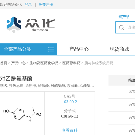
欢迎来到众化
登录
|
免费注册
找产品
产品中心
现货商城
全部产品分类
首页
>
产品中心
>
生物及医药化学品
>
医药原料药
>
脑与神经系统用药
对乙酰氨基酚
纯
别名: 扑热息痛; 退热净; 醋氨酚; 对醋氨酚; 索密痛; 乙酰氨基苯酚; 二醋洛尔; N-乙酰对氨基酚; 对羟基乙酰苯胺; N-(4-羟基苯基)乙酰胺; 对羟基苯基乙酰胺; 4-乙酰胺基苯酚
99
CAS号
103-90-2
98
分子式
C8H9NO2
98
查看百科
98