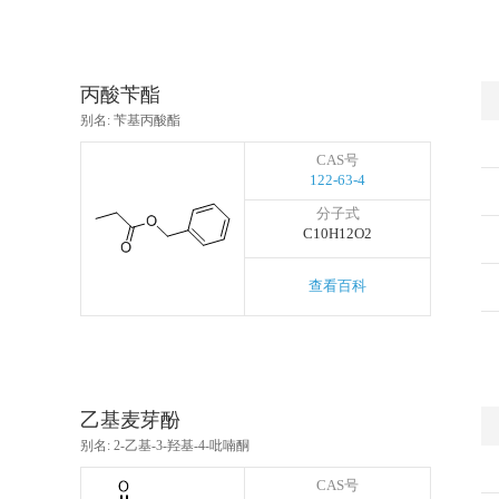
丙酸苄酯
别名: 苄基丙酸酯
CAS号
122-63-4
分子式
C10H12O2
查看百科
乙基麦芽酚
别名: 2-乙基-3-羟基-4-吡喃酮
CAS号