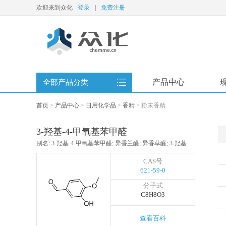
欢迎来到众化
登录
|
免费注册
产品中心
全部产品分类
首页
>
产品中心
>
日用化学品
>
香精
>
粉末香精
3-羟基-4-甲氧基苯甲醛
别名: 3-羟基-4-甲氧基苯甲醛; 异香兰醛; 异香草醛; 3-羟基大茴香醛; 异香荚兰素; 原儿茶醛-4-甲醚; 3-羟基-4-甲氧基苯甲醛(邻香草醛)/异香兰素
CAS号
621-59-0
分子式
C8H8O3
查看百科