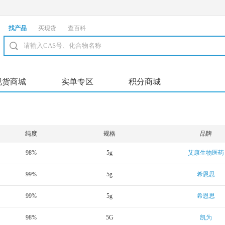
找产品
买现货
查百科
现货商城
实单专区
积分商城
纯度
规格
品牌
98%
5g
艾康生物医药
99%
5g
希恩思
99%
5g
希恩思
98%
5G
凯为