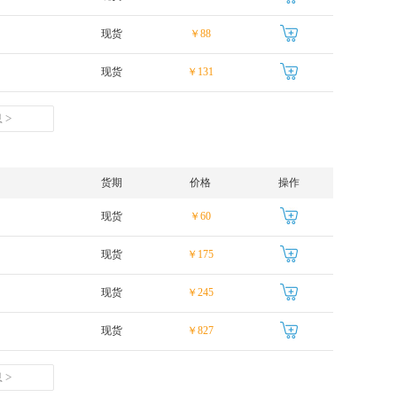
现货
￥88
现货
￥131
 >
货期
价格
操作
现货
￥60
现货
￥175
现货
￥245
现货
￥827
 >