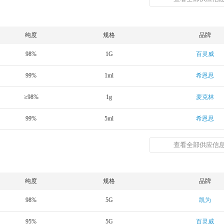
纯度
规格
品牌
98%
1G
百灵威
99%
1ml
希恩思
≥98%
1g
麦克林
99%
5ml
希恩思
查看全部供应信息
纯度
规格
品牌
98%
5G
凯为
95%
5G
百灵威