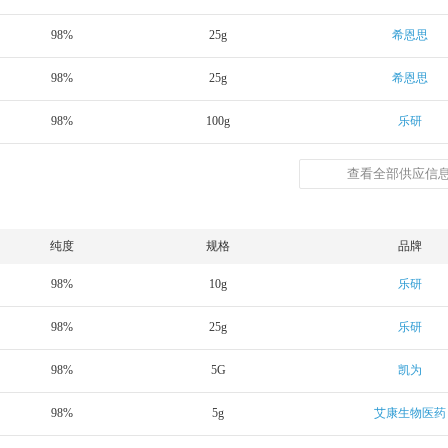
98%
25g
希恩思
98%
25g
希恩思
98%
100g
乐研
查看全部供应信息
纯度
规格
品牌
98%
10g
乐研
98%
25g
乐研
98%
5G
凯为
98%
5g
艾康生物医药