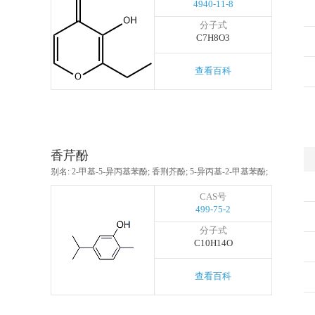
4940-11-8
分子式
C7H8O3
查看百科
香芹酚
别名: 2-甲基-5-异丙基苯酚; 香荆芥酚; 5-异丙基-2-甲基苯酚;
CAS号
499-75-2
分子式
C10H14O
查看百科