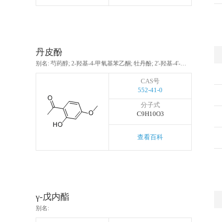
丹皮酚
别名: 芍药醇; 2-羟基-4-甲氧基苯乙酮; 牡丹酚; 2'-羟基-4'-甲氧基苯乙酮; 4-甲氧基-2-羟基苯乙酮
CAS号
552-41-0
分子式
C9H10O3
查看百科
γ-戊内酯
别名: