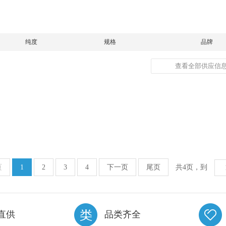
纯度
规格
品牌
查看全部供应信息
页
1
2
3
4
下一页
尾页
共4页，到
直供
品类齐全