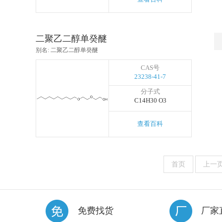
二聚乙二醇单癸醚
别名: 二聚乙二醇单癸醚
CAS号
23238-41-7
分子式
C14H30 O3
查看百科
首页
上一
免费找货
厂家