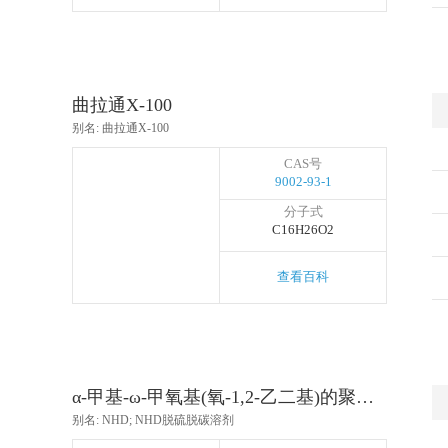
曲拉通X-100
别名: 曲拉通X-100
CAS号
9002-93-1
分子式
C16H26O2
查看百科
α-甲基-ω-甲氧基(氧-1,2-乙二基)的聚合物
别名: NHD; NHD脱硫脱碳溶剂