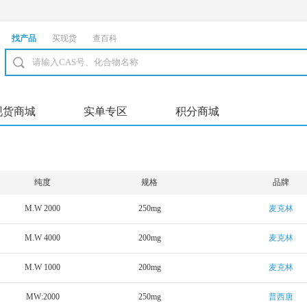
找产品
买现货
查百科
现货商城
实单专区
积分商城
纯度
规格
品牌
M.W 2000
250mg
麦克林
M.W 4000
200mg
麦克林
M.W 1000
200mg
麦克林
MW:2000
250mg
普西唐