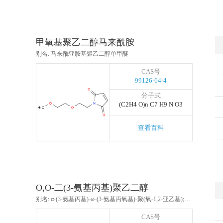
甲氧基聚乙二醇马来酰胺
别名: 马来酰亚胺基聚乙二醇单甲醚
CAS号
99126-64-4
分子式
(C2H4 O)n C7 H9 N O3
查看百科
O,O-二(3-氨基丙基)聚乙二醇
别名: α-(3-氨基丙基)-ω-(3-氨基丙氧基)-聚(氧-1,2-亚乙基);双(3-氨基丙基)聚乙二醇
CAS号