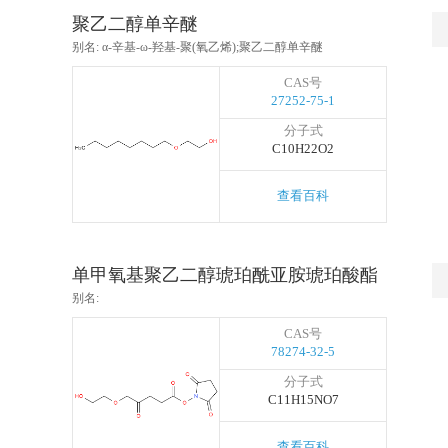
聚乙二醇单辛醚
别名: α-辛基-ω-羟基-聚(氧乙烯);聚乙二醇单辛醚
CAS号
27252-75-1
分子式
C10H22O2
查看百科
单甲氧基聚乙二醇琥珀酰亚胺琥珀酸酯
别名:
CAS号
78274-32-5
分子式
C11H15NO7
查看百科