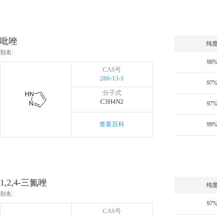
吡唑
纯
别名:
98
CAS号
288-13-1
97
分子式
C3H4N2
97
查看百科
99
1,2,4-三氮唑
纯
别名:
97
CAS号