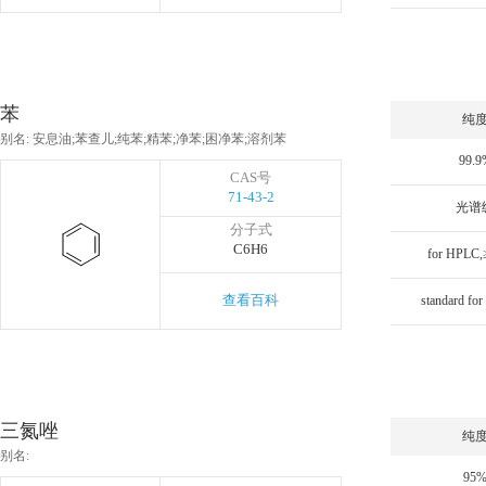
苯
纯
别名: 安息油;苯查儿;纯苯;精苯;净苯;困净苯;溶剂苯
99.9
CAS号
71-43-2
光谱
分子式
C6H6
for HPLC,
查看百科
三氮唑
纯
别名:
95