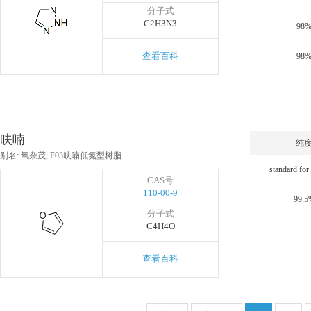
分子式
C2H3N3
98
查看百科
98
呋喃
纯
别名: 氧杂茂; F03呋喃低氮型树脂
CAS号
110-00-9
99.5
分子式
C4H4O
查看百科