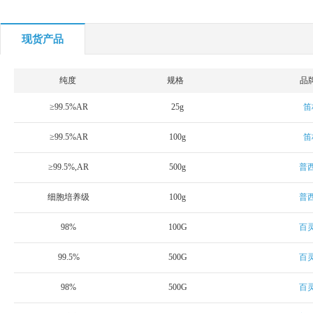
现货产品
纯度
规格
品
≥99.5%AR
25g
笛
≥99.5%AR
100g
笛
≥99.5%,AR
500g
普
细胞培养级
100g
普
98%
100G
百
99.5%
500G
百
98%
500G
百