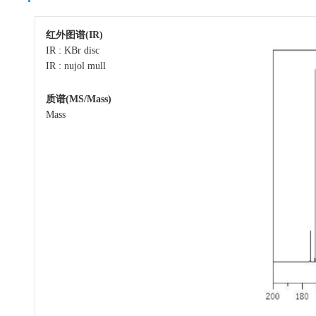
红外图谱(IR)
IR : KBr disc
IR : nujol mull
质谱(MS/Mass)
Mass