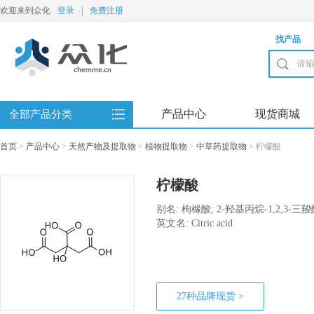
欢迎来到众化
登录
|
免费注册
找产品
产品中心
现货商城
全部产品分类
首页
>
产品中心
>
天然产物及提取物
>
植物提取物
>
中草药提取物
>
柠檬酸
柠檬酸
别名: 枸橼酸; 2-羟基丙烷-1,2,3-三
酸; 无水柠檬酸
英文名: Citric acid
27种品牌现货 >