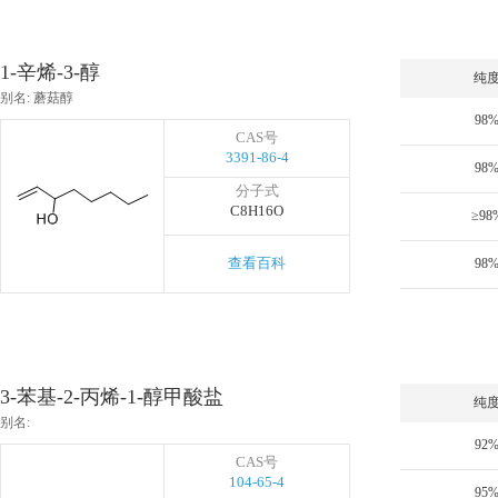
1-辛烯-3-醇
纯
别名: 蘑菇醇
98
CAS号
3391-86-4
98
分子式
C8H16O
≥98
查看百科
98
3-苯基-2-丙烯-1-醇甲酸盐
纯
别名:
92
CAS号
104-65-4
95