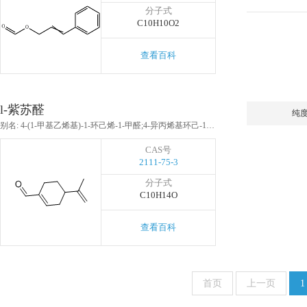
分子式
C10H10O2
查看百科
l-紫苏醛
纯
别名: 4-(1-甲基乙烯基)-1-环己烯-1-甲醛;4-异丙烯基环己-1-烯-1-醛;二氢枯茗醛;L-紫苏醛
CAS号
2111-75-3
分子式
C10H14O
查看百科
首页
上一页
1