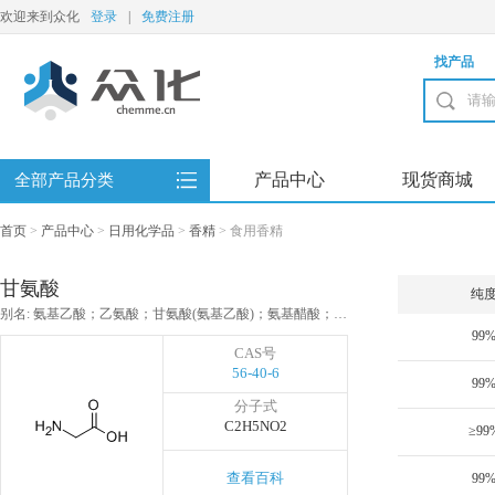
欢迎来到众化
登录
|
免费注册
找产品
产品中心
现货商城
全部产品分类
首页
>
产品中心
>
日用化学品
>
香精
>
食用香精
甘氨酸
纯
别名: 氨基乙酸；乙氨酸；甘氨酸(氨基乙酸)；氨基醋酸；氨基乙酸(医药级)；甘氨酸(医药级)；胶糖；氨基乙酸 食品级
99
CAS号
56-40-6
99
分子式
C2H5NO2
≥99
查看百科
99