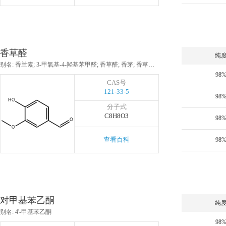
香草醛
纯
别名: 香兰素; 3-甲氧基-4-羟基苯甲醛; 香草醛; 香茅; 香草醛（天然）
98
CAS号
121-33-5
98
分子式
C8H8O3
98
查看百科
98
对甲基苯乙酮
纯
别名: 4'-甲基苯乙酮
98