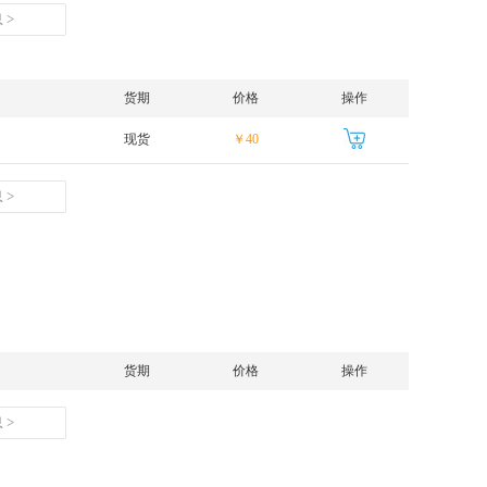
 >
货期
价格
操作
现货
￥40
 >
货期
价格
操作
 >