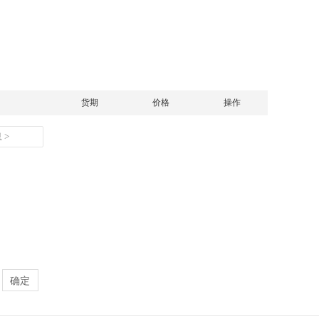
货期
价格
操作
 >