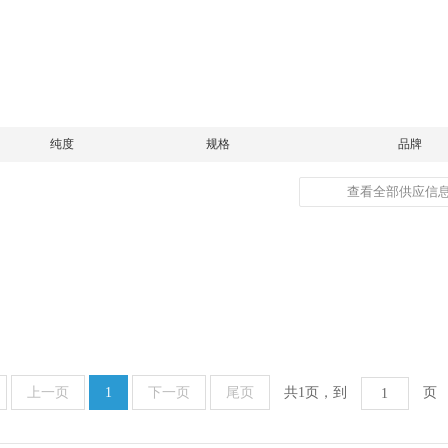
纯度
规格
品牌
查看全部供应信息
上一页
1
下一页
尾页
共1页，到
页