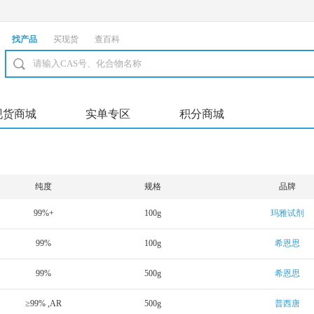
找产品
买现货
查百科
现货商城
实单专区
积分商城
纯度
规格
品牌
99%+
100g
玛雅试剂
99%
100g
希恩思
99%
500g
希恩思
≥99% ,AR
500g
普西唐