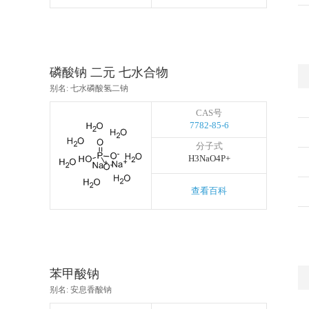
磷酸钠 二元 七水合物
别名: 七水磷酸氢二钠
CAS号
7782-85-6
分子式
H3NaO4P+
查看百科
苯甲酸钠
别名: 安息香酸钠