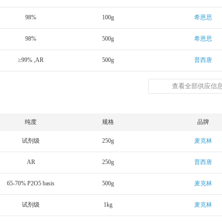
98%
100g
希恩思
98%
500g
希恩思
≥99% ,AR
500g
普西唐
查看全部供应信息
纯度
规格
品牌
试剂级
250g
麦克林
AR
250g
普西唐
65-70% P2O5 basis
500g
麦克林
试剂级
1kg
麦克林