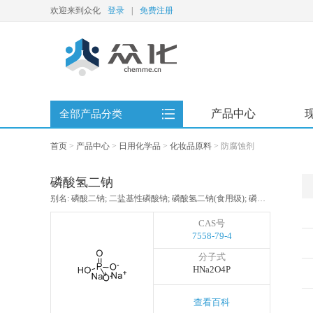
欢迎来到众化
登录
|
免费注册
产品中心
全部产品分类
首页
>
产品中心
>
日用化学品
>
化妆品原料
>
防腐蚀剂
磷酸氢二钠
别名: 磷酸二钠; 二盐基性磷酸钠; 磷酸氢二钠(食用级); 磷酸氢二钠,无水; 磷酸氢二钠无水; 磷酸二钠(无水); 无水磷酸氢二钠; DSP
CAS号
7558-79-4
分子式
HNa2O4P
查看百科