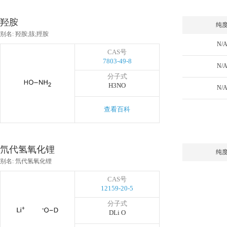
羟胺
纯
别名: 羟胺;胲;羥胺
N/
CAS号
7803-49-8
N/
分子式
H3NO
N/
查看百科
氘代氢氧化锂
纯
别名: 氘代氢氧化锂
CAS号
12159-20-5
分子式
DLi O