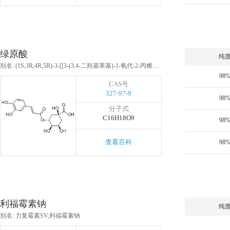
绿原酸
纯
别名: (1S,3R,4R,5R)-3-[[3-(3,4-二羟基苯基)-1-氧代-2-丙烯基]氧]-1,4,5-三羟基环己烷甲酸
98
CAS号
327-97-9
98
分子式
C16H18O9
98
查看百科
98
利福霉素钠
纯
别名: 力复霉素SV;利福霉素钠