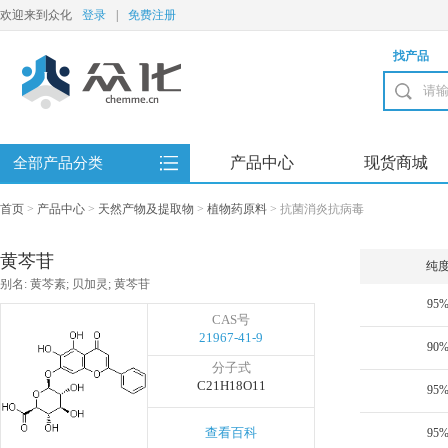
欢迎来到众化
登录
|
免费注册
找产品
产品中心
现货商城
全部产品分类
首页
>
产品中心
>
天然产物及提取物
>
植物药原料
>
抗菌消炎抗病毒
黄芩苷
纯
别名: 黄芩素; 贝加灵; 黄芩苷
95
CAS号
21967-41-9
90
分子式
C21H18O11
95
查看百科
95