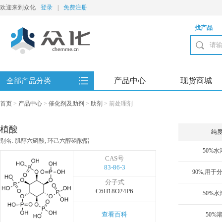
欢迎来到众化
登录
|
免费注册
找产品
产品中心
现货商城
全部产品分类
首页
>
产品中心
>
催化剂及助剂
>
助剂
>
前处理剂
植酸
纯
别名: 肌醇六磷酸; 环己六醇磷酸酯
50%水
CAS号
83-86-3
分子式
C6H18O24P6
50%水
查看百科
50%