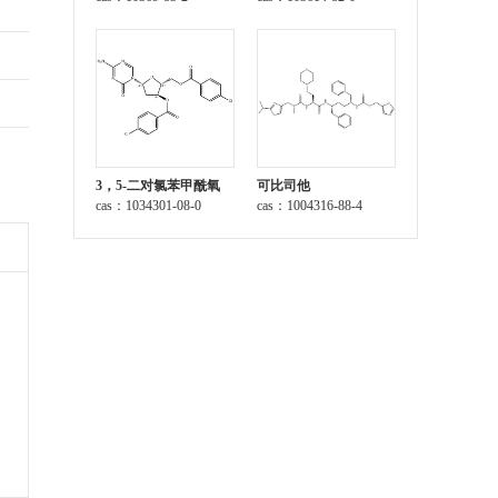
3，5-二对氯苯甲酰氧
可比司他
基-2-脱氧-5-氮杂胞苷
cas：1034301-08-0
cas：1004316-88-4