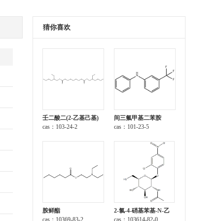
猜你喜欢
壬二酸二(2-乙基己基)
间三氟甲基二苯胺
酯
cas：103-24-2
cas：101-23-5
胺鲜酯
2-氯-4-硝基苯基-N-乙
cas：10369-83-2
酰-β-D-氨基葡萄糖苷
cas：103614-82-0