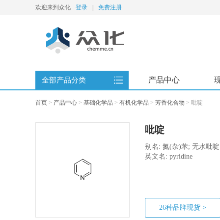
欢迎来到众化
登录
|
免费注册
产品中心
全部产品分类
首页
>
产品中心
>
基础化学品
>
有机化学品
>
芳香化合物
>
吡啶
吡啶
别名: 氮(杂)苯; 无水吡啶
英文名: pyridine
26种品牌现货 >