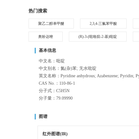
热门搜索
聚乙二醇单甲醚
2,3,4-三氟苯甲酸
奥吩达唑
(R)-3-(吡咯烷-2-基)吡啶
基本信息
中文名：吡啶
中文别名：氮(杂)苯; 无水吡啶
英文名称：Pyridine anhydrous; Azabenzene; Pyridin; P
CAS No.：110-86-1
分子式：C5H5N
分子量：79.09990
图谱
红外图谱(IR)