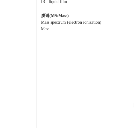
IR : liquid film
质谱(MS/Mass)
Mass spectrum (electron ionization)
Mass