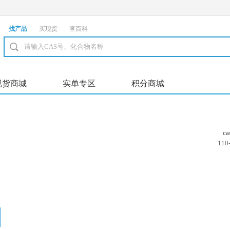
找产品
买现货
查百科
现货商城
实单专区
积分商城
c
110