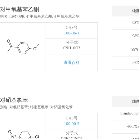
对甲氧基苯乙酮
纯
别名: 山楂花酮; 4'-甲氧基苯乙酮; 4-甲氧基苯乙酮
98
CAS号
100-06-1
98
分子式
C9H10O2
99%
查看百科
≥99
对硝基氯苯
纯
别名: 对氯硝基苯; 对硝基氯苯; 对硝基氯化苯
CAS号
100-00-5
>99.5% 
分子式
C6H4ClNO2