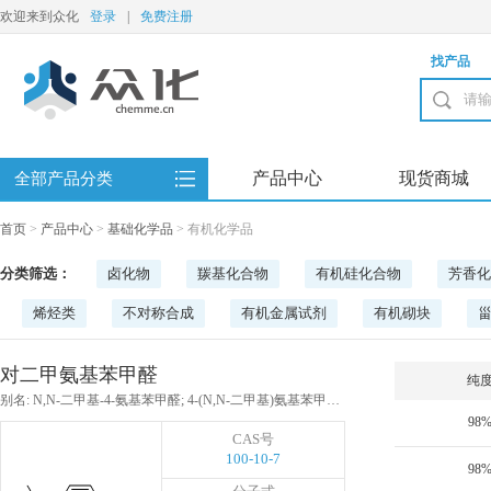
欢迎来到众化
登录
|
免费注册
找产品
产品中心
现货商城
全部产品分类
首页
>
产品中心
>
基础化学品
>
有机化学品
分类筛选：
卤化物
羰基化合物
有机硅化合物
芳香化
烯烃类
不对称合成
有机金属试剂
有机砌块
对二甲氨基苯甲醛
纯
别名: N,N-二甲基-4-氨基苯甲醛; 4-(N,N-二甲基)氨基苯甲醛; 4-二甲氨基苯甲醛
98
CAS号
100-10-7
98