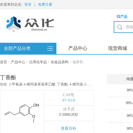
欢迎来到众化
登录
|
免费注册
找产品
产品中心
现货商城
全部产品分类
首页
>
产品中心
>
日用化学品
>
化妆品原料
>
滋养剂
丁香酚
纯
别名: 2-甲氧基-4-烯丙基苯基苯乙醚; 丁香酚; 4-烯丙基-2-甲氧基苯酚; 2-甲氧基-4-丙烯基苯基苯乙醚
99
CAS号
97-53-0
99%
分子式
C10H12O2
99
查看百科
99