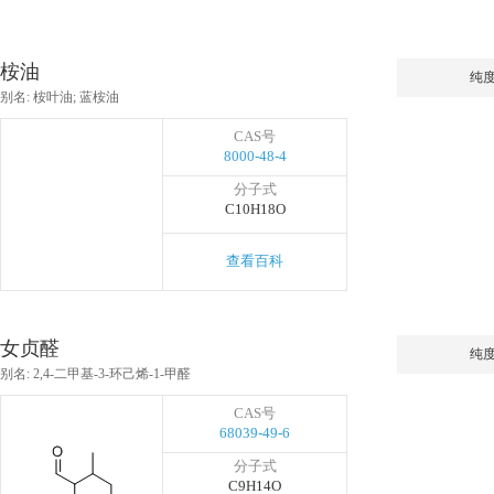
桉油
纯
别名: 桉叶油; 蓝桉油
CAS号
8000-48-4
分子式
C10H18O
查看百科
女贞醛
纯
别名: 2,4-二甲基-3-环己烯-1-甲醛
CAS号
68039-49-6
分子式
C9H14O