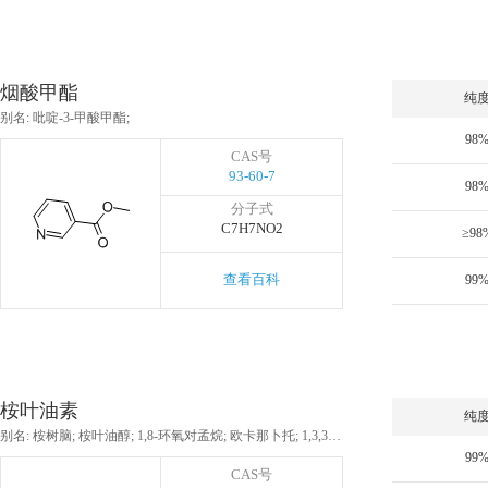
烟酸甲酯
纯
别名: 吡啶-3-甲酸甲酯;
98
CAS号
93-60-7
98
分子式
C7H7NO2
≥98
查看百科
99
桉叶油素
纯
别名: 桉树脑; 桉叶油醇; 1,8-环氧对孟烷; 欧卡那卜托; 1,3,3-三甲基-2-氧杂双环[2.2.2]辛烷
99
CAS号