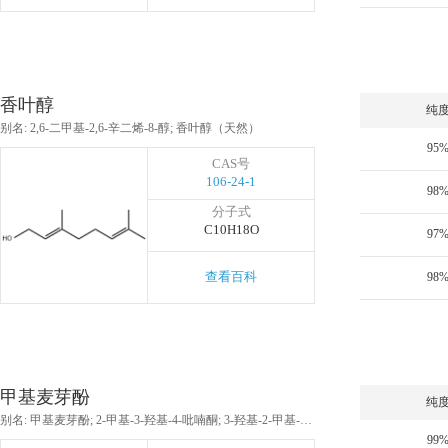
香叶醇
纯
别名: 2,6-二甲基-2,6-辛二烯-8-醇; 香叶醇（天然）
95
CAS号
106-24-1
98
分子式
C10H18O
97
查看百科
98
甲基麦芽酚
纯
别名: 甲基麦芽酚; 2-甲基-3-羟基-4-吡喃酮; 3-羟基-2-甲基-4-吡喃酮
99