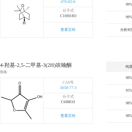
470-82-6
99
分子式
C10H18O
99
查看百科
分析对
4-羟基-2,5-二甲基-3(2H)呋喃酮
纯
别名:
98
CAS号
3658-77-3
95
分子式
C6H8O3
98
查看百科
98