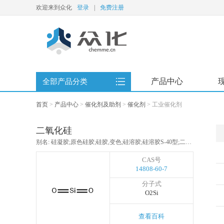
欢迎来到众化
登录
|
免费注册
产品中心
全部产品分类
首页
>
产品中心
>
催化剂及助剂
>
催化剂
>
工业催化剂
二氧化硅
别名: 硅凝胶;原色硅胶;硅胶,变色;硅溶胶;硅溶胶S-40型;二氧化硅水溶胶(S-40型);硅溶胶LS-28型;二氧化硅水溶胶(LS-28型);粗孔微球硅胶;B型硅胶;球形硅胶;A型硅胶;蓝色硅胶;硅胶G;硅胶GF254;硅胶GF366;硅胶H;硅胶HF254;硅胶HF254+366
CAS号
14808-60-7
分子式
O2Si
查看百科