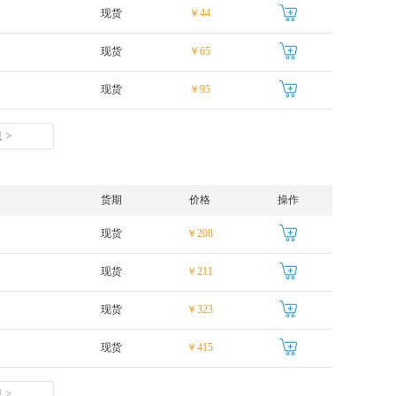
现货
￥44
现货
￥65
现货
￥95
 >
货期
价格
操作
现货
￥208
现货
￥211
现货
￥323
现货
￥415
 >