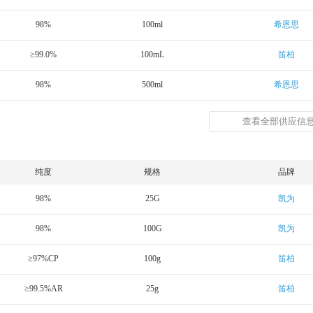
98%
100ml
希恩思
≥99.0%
100mL
笛柏
98%
500ml
希恩思
查看全部供应信息
纯度
规格
品牌
98%
25G
凯为
98%
100G
凯为
≥97%CP
100g
笛柏
≥99.5%AR
25g
笛柏