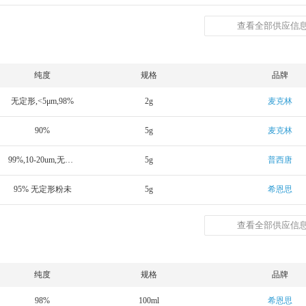
查看全部供应信息
纯度
规格
品牌
无定形,<5μm,98%
2g
麦克林
90%
5g
麦克林
99%,10-20um,无定形
5g
普西唐
95% 无定形粉未
5g
希恩思
查看全部供应信息
纯度
规格
品牌
98%
100ml
希恩思