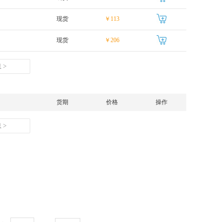
现货
￥113
现货
￥206
 >
货期
价格
操作
 >