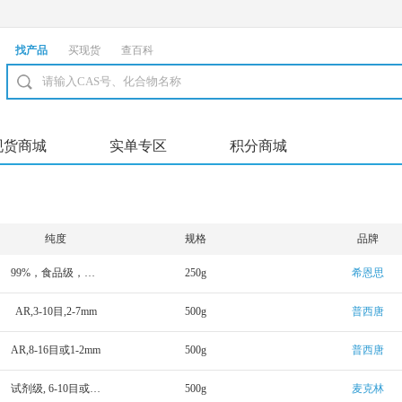
找产品
买现货
查百科
现货商城
实单专区
积分商城
纯度
规格
品牌
99%，食品级，粉末
250g
希恩思
AR,3-10目,2-7mm
500g
普西唐
AR,8-16目或1-2mm
500g
普西唐
试剂级, 6-10目或2-3mm
500g
麦克林