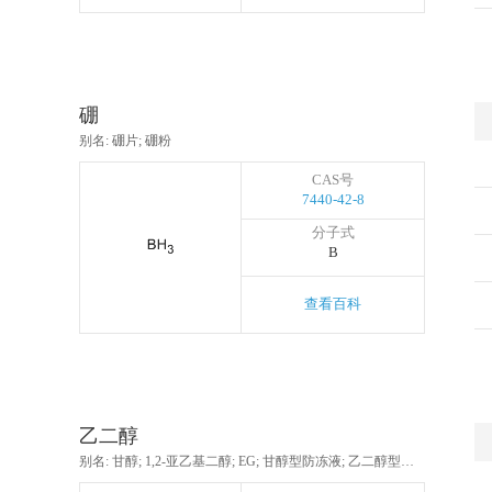
硼
别名: 硼片; 硼粉
CAS号
7440-42-8
分子式
B
查看百科
乙二醇
别名: 甘醇; 1,2-亚乙基二醇; EG; 甘醇型防冻液; 乙二醇型防冻液