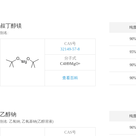
叔丁醇镁
纯
别名:
90
CAS号
32149-57-8
95
分子式
C4H9MgO+
90
查看百科
90
乙醇钠
纯
别名: 乙氧钠; 乙氧基钠(乙醇溶液)
96
CAS号