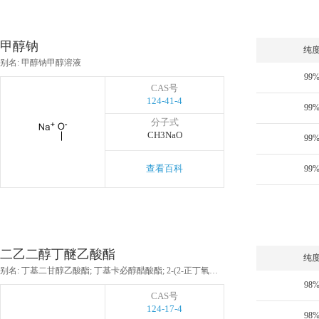
甲醇钠
纯
别名: 甲醇钠甲醇溶液
99
CAS号
124-41-4
99
分子式
CH3NaO
99
查看百科
99
二乙二醇丁醚乙酸酯
纯
别名: 丁基二甘醇乙酸酯; 丁基卡必醇醋酸酯; 2-(2-正丁氧基乙氧基)乙酸乙酯
98
CAS号
124-17-4
98