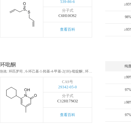
539-86-6
≥95
分子式
C6H10OS2
98
查看百科
≥95
环吡酮
纯
别名: 环匹罗司 ; 6-环己基-1-羟基-4-甲基-2(1H)-吡啶酮 ; 环己吡酮氨乙醇
≥99
CAS号
29342-05-0
97
分子式
C12H17NO2
≥98
查看百科
97