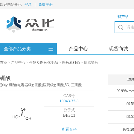
欢迎来到众化
登录
|
免费注册
找产品
产品中心
现货商城
全部产品分类
首页
>
产品中心
>
生物及医药化学品
>
医药原料药
>
抗感染药
硼酸
纯
别名: 硼酸(电容器级); 硼酸(医药级); 硼酸,5N; 正硼酸
99.99% meta
CAS号
10043-35-3
99.5
分子式
BH3O3
99.5
查看百科
99%,2