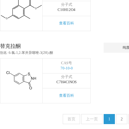
分子式
C10H12O4
查看百科
替克拉酮
纯
别名: 6-氯-1,2-苯并异噻唑-3(2H)-酮
CAS号
70-10-0
分子式
C7H4ClNOS
查看百科
首页
上一页
1
2