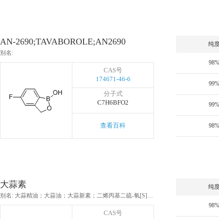
AN-2690;TAVABOROLE;AN2690
纯
别名:
98
CAS号
174671-46-6
99
分子式
C7H6BFO2
99
查看百科
98
大蒜素
纯
别名: 大蒜精油；大蒜油；大蒜新素；二烯丙基二硫-氧[S]化合物;蒜辣素;蒜素;大蒜素；二烯丙基二硫；三硫二丙烯；二烯丙基三硫化物
98
CAS号