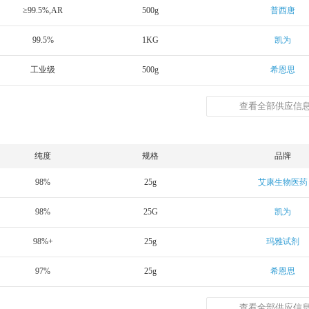
≥99.5%,AR
500g
普西唐
99.5%
1KG
凯为
工业级
500g
希恩思
查看全部供应信息
纯度
规格
品牌
98%
25g
艾康生物医药
98%
25G
凯为
98%+
25g
玛雅试剂
97%
25g
希恩思
查看全部供应信息