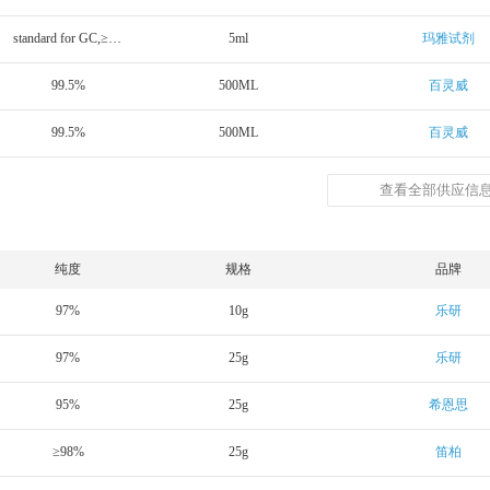
standard for GC,≥99.5%(GC)
5ml
玛雅试剂
99.5%
500ML
百灵威
99.5%
500ML
百灵威
查看全部供应信息
纯度
规格
品牌
97%
10g
乐研
97%
25g
乐研
95%
25g
希恩思
≥98%
25g
笛柏