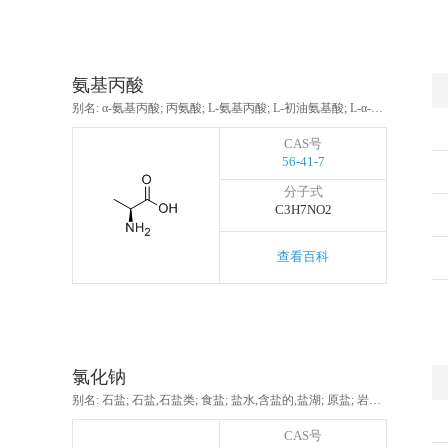
氨基丙酸
别名: α-氨基丙酸; 丙氨酸; L-氨基丙酸; L-初油氨基酸; L-α-丝析氨酸; 2-氨基丙酸; α-丙氨酸; L-丙胺酸
CAS号
56-41-7
分子式
C3H7NO2
查看百科
氯化钠
别名: 石盐; 石盐,石盐类; 食盐; 盐水,含盐的,盐湖; 原盐; 岩盐; 氯化�; 氯化钠标准溶液
CAS号