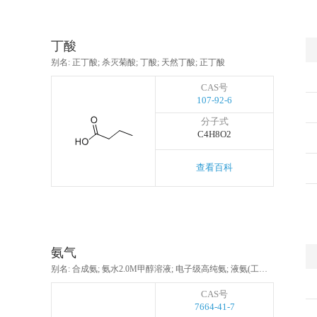
丁酸
别名: 正丁酸; 杀灭菊酸; 丁酸; 天然丁酸; 正丁酸
CAS号
107-92-6
分子式
C4H8O2
查看百科
氨气
别名: 合成氨; 氨水2.0M甲醇溶液; 电子级高纯氨; 液氨(工业用); 无水氨; 氢氧化铵溶液; 氨气(液氨)
CAS号
7664-41-7