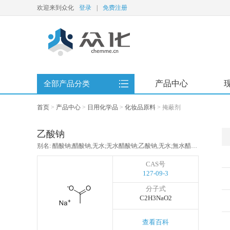
欢迎来到众化
登录
|
免费注册
产品中心
全部产品分类
首页
>
产品中心
>
日用化学品
>
化妆品原料
>
掩蔽剂
乙酸钠
别名: 醋酸钠;醋酸钠,无水;无水醋酸钠;乙酸钠,无水;無水醋酸鈉;无水乙酸钠
CAS号
127-09-3
分子式
C2H3NaO2
查看百科