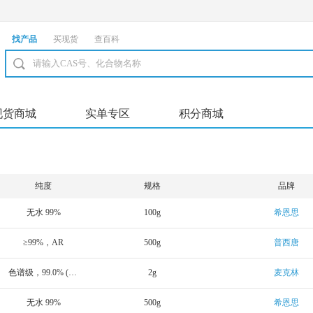
找产品
买现货
查百科
现货商城
实单专区
积分商城
纯度
规格
品牌
无水 99%
100g
希恩思
≥99%，AR
500g
普西唐
色谱级，99.0% (NT)
2g
麦克林
无水 99%
500g
希恩思