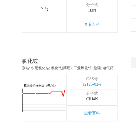
分子式
H3N
查看百科
氯化铵
别名: 农用氯化铵; 氯化铵(药用); 工业氯化铵; 盐硇; 电气药粉; 盐精; 电盐
CAS号
12125-02-9
分子式
ClH4N
查看百科