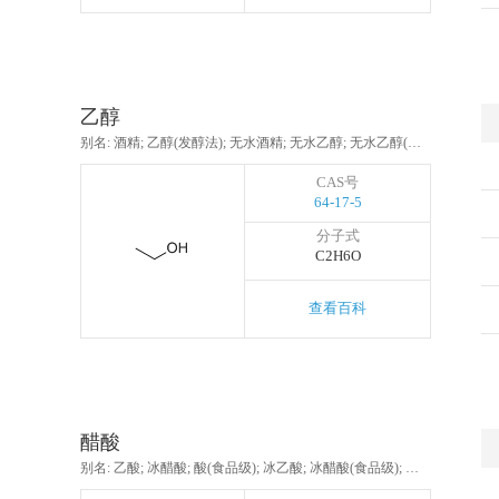
乙醇
别名: 酒精; 乙醇(发醇法); 无水酒精; 无水乙醇; 无水乙醇(药用); 绝对酒精; 95%乙醇; 酒精95%; 食用酒精; 食用乙醇; 变性乙醇; 调香级食用酒精
CAS号
64-17-5
分子式
C2H6O
查看百科
醋酸
别名: 乙酸; 冰醋酸; 酸(食品级); 冰乙酸; 冰醋酸(食品级); 乙酸,无水; 醋酸(食品级); 乙酸,36%; 醋酸,36%