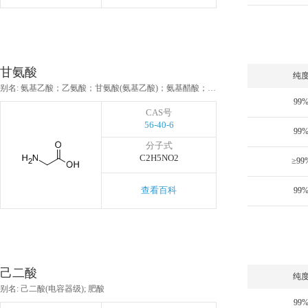
甘氨酸
纯
别名: 氨基乙酸；乙氨酸；甘氨酸(氨基乙酸)；氨基醋酸；氨基乙酸(医药级)；甘氨酸(医药级)；胶糖；氨基乙酸 食品级
99
CAS号
56-40-6
99
分子式
C2H5NO2
≥99
查看百科
99
己二酸
纯
别名: 己二酸(电容器级); 肥酸
99