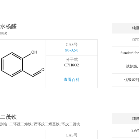
水杨醛
纯
别名:
99
CAS号
90-02-8
分子式
C7H6O2
试剂级, 
查看百科
优级试剂,
二茂铁
纯
别名: 二环茂二烯铁; 双环戊二烯基铁; 环戊二茂铁
≥99
CAS号