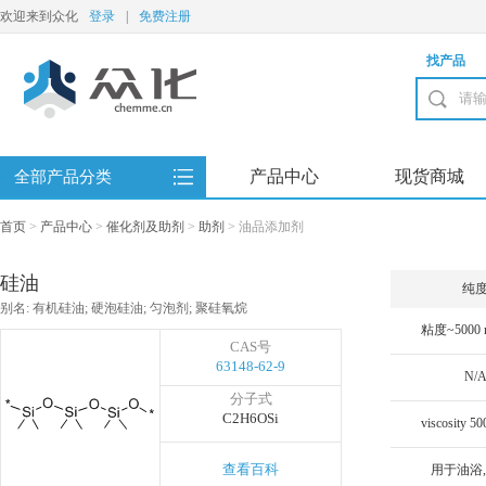
欢迎来到众化
登录
|
免费注册
找产品
产品中心
现货商城
全部产品分类
首页
>
产品中心
>
催化剂及助剂
>
助剂
>
油品添加剂
硅油
纯
别名: 有机硅油; 硬泡硅油; 匀泡剂; 聚硅氧烷
CAS号
63148-62-9
N/
分子式
C2H6OSi
查看百科
用于油浴,1