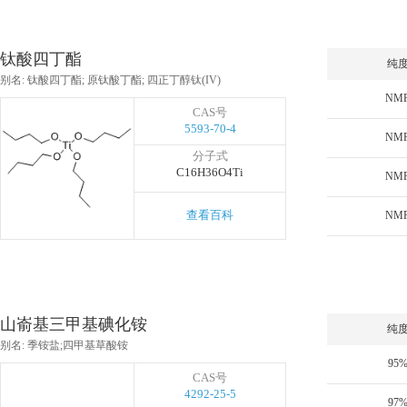
钛酸四丁酯
纯
别名: 钛酸四丁酯; 原钛酸丁酯; 四正丁醇钛(IV)
NM
CAS号
5593-70-4
NM
分子式
C16H36O4Ti
NM
查看百科
NM
山嵛基三甲基碘化铵
纯
别名: 季铵盐;四甲基草酸铵
95
CAS号
4292-25-5
97