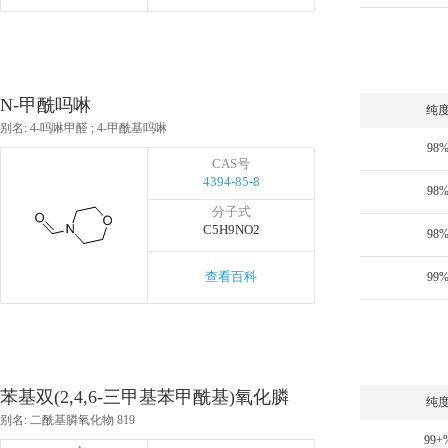
N-甲酰吗啉
纯
别名: 4-吗啉甲醛 ; 4-甲酰基吗啉
98
CAS号
4394-85-8
98
分子式
C5H9NO2
98
查看百科
99
苯基双(2,4,6-三甲基苯甲酰基)氧化膦
纯
别名: 二酰基膦氧化物 819
99+