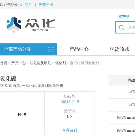
欢迎来到众化
登录
|
免费注册
找产品
产品中心
现货商城
全部产品分类
首页
>
产品中心
>
催化剂及助剂
>
催化剂
>
合成材料用催化剂
氮化硼
纯
别名: 白石墨; 一氮化硼; 氮化硼超微粉末
98
CAS号
10043-11-5
98
分子式
BN
查看百科