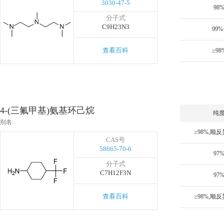
3030-47-5
98
分子式
C9H23N3
99%
查看百科
≥98
4-(三氟甲基)氨基环己烷
纯
别名:
CAS号
58665-70-6
97
分子式
C7H12F3N
97
查看百科