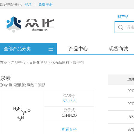
欢迎来到众化
登录
|
免费注册
找产品
产品中心
现货商城
全部产品分类
首页
>
产品中心
>
日用化学品
>
化妆品原料
>
缓冲剂
尿素
纯
别名: 脲; 碳酰胺; 碳酰二胺脲
99
CAS号
57-13-6
99
分子式
CH4N2O
AR
查看百科
99