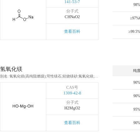
141-53-7
98
分子式
CHNaO2
≥97%
查看百科
≥99.5
氢氧化镁
纯
别名: 氢氧化镁(高纯阻燃级);苛性镁石,轻烧镁砂;氢氧化镁;氢氧化镁, 95-100.5%
90
CAS号
1309-42-8
90
分子式
H2MgO2
95
查看百科
90