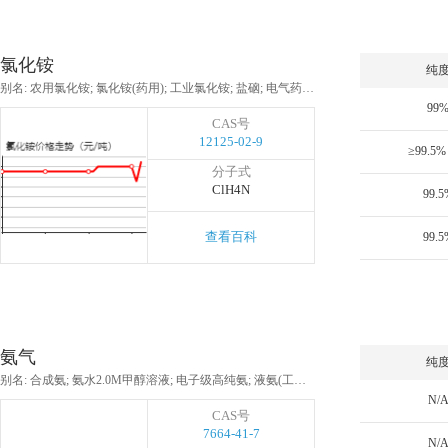
氯化铵
纯
别名: 农用氯化铵; 氯化铵(药用); 工业氯化铵; 盐硇; 电气药粉; 盐精; 电盐
99
CAS号
12125-02-9
≥99.5%
分子式
ClH4N
99.5
查看百科
99.5
氨气
纯
别名: 合成氨; 氨水2.0M甲醇溶液; 电子级高纯氨; 液氨(工业用); 无水氨; 氢氧化铵溶液; 氨气(液氨)
N/
CAS号
7664-41-7
N/