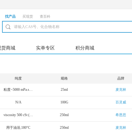
找产品
买现货
查百科
现货商城
实单专区
积分商城
纯度
规格
品牌
粘度~5000 mPa.s,neat(25 °C)
25ml
麦克林
N/A
100G
百灵威
viscosity 500 cSt (25 °C)
250ml
希恩思
用于油浴,180°C
250ml
麦克林