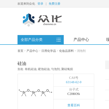
欢迎来到众化
登录
|
免费注册
产品中心
全部产品分类
首页
>
产品中心
>
日用化学品
>
化妆品原料
>
消泡剂
硅油
别名: 有机硅油; 硬泡硅油; 匀泡剂; 聚硅氧烷
CAS号
63148-62-9
分子式
C2H6OSi
查看百科