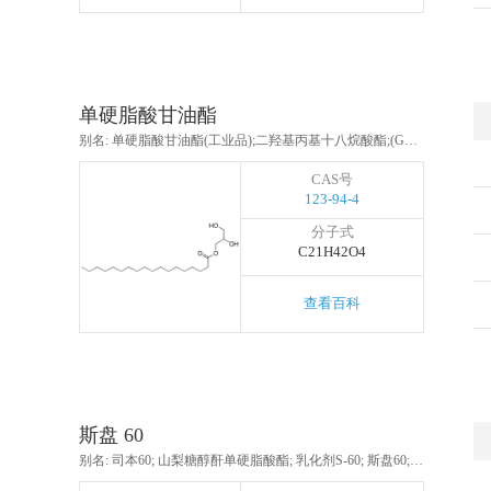
单硬脂酸甘油酯
别名: 单硬脂酸甘油酯(工业品);二羟基丙基十八烷酸酯;(GMS);单甘脂;单硬脂酸甘油酯（单甘酯）;甘油单硬酯酸酯;单硬脂酸甘油酯;甘油酰-1-单硬脂酸
CAS号
123-94-4
分子式
C21H42O4
查看百科
斯盘 60
别名: 司本60; 山梨糖醇酐单硬脂酸酯; 乳化剂S-60; 斯盘60; 司盘60; S-60乳化剂; 山梨醇酐单硬脂酸酯; 单硬脂酸酸脱水山梨(糖)酯