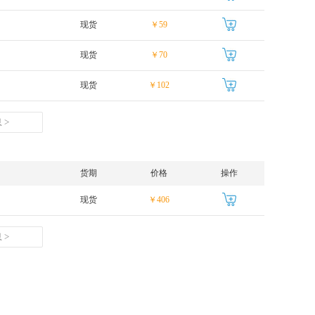
现货
￥59
现货
￥70
现货
￥102
 >
货期
价格
操作
现货
￥406
 >