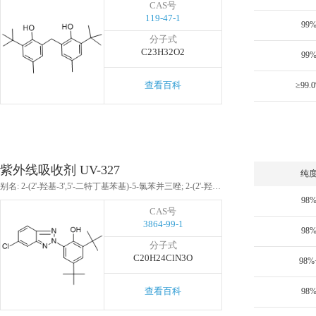
CAS号
119-47-1
99
分子式
C23H32O2
99
查看百科
≥99.
紫外线吸收剂 UV-327
纯
别名: 2-(2'-羟基-3',5'-二特丁基苯基)-5-氯苯并三唑; 2-(2'-羟基-3',5'-二叔丁基苯基)-5-氯代苯并三唑; 紫外吸收剂-327; 紫外吸收剂327; 2,4-二-叔丁基-6-(5-氯代苯并三唑-2-基)苯酚;
98
CAS号
3864-99-1
98
分子式
C20H24ClN3O
98%
查看百科
98