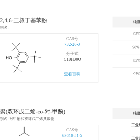
2,4,6-三叔丁基苯酚
纯
别名:
95
CAS号
732-26-3
98%
分子式
C18H30O
95
查看百科
95
聚(双环戊二烯-co-对-甲酚)
纯
别名: 对甲酚和双环戊二烯共聚物
工业
CAS号
68610-51-5
工业