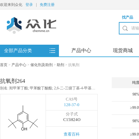
欢迎来到众化
登录
|
免费注册
找产品
产品中心
现货商城
全部产品分类
首页
>
产品中心
>
催化剂及助剂
>
助剂
>
抗氧剂
抗氧剂264
纯
别名: 羟甲苯丁酯; 甲苯酸丁酸酯; 2,6-二-三级丁基-4-甲基酚; 丁基羟基甲苯; BHT; 二叔丁基-4-甲基苯酚; 2,6-对二叔丁基对甲酚; 2,6-二特丁基甲酚; 2,6-双(1,1-二甲基乙)-4-甲酚; 2,6-二(三级丁)-4-甲苯酚; 2,6-双三级丁基对甲[苯]酚; 二丁基羟基甲苯; 2,6-双(1,1-二甲基乙基)-4-甲基苯酚; 1-羟-4-甲-2,6-双三级丁苯; 抗氧剂T501; 丁基羟基甲苯; 二叔丁基-4-甲基苯酚; 2,6-二第三丁基对甲酚; 2,6-二叔丁基-4-甲基酚; 抗氧剂264; 防老剂BHT; 油品添加剂T501; 抗氧剂BHT; 2,6-二叔丁基-4-甲酚; 2,6-DBPC; 2,6-二叔丁基对甲酚
98
CAS号
128-37-0
≥99.
分子式
C15H24O
98
查看百科
≥99.