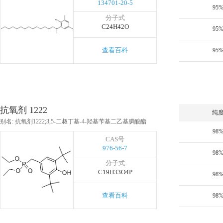
134701-20-5
95
分子式
C24H42O
95
查看百科
95
抗氧剂 1222
纯
别名: 抗氧剂1222;3,5-二叔丁基-4-羟基苄基二乙基膦酸酯
98
CAS号
976-56-7
98
分子式
C19H33O4P
98
查看百科
98