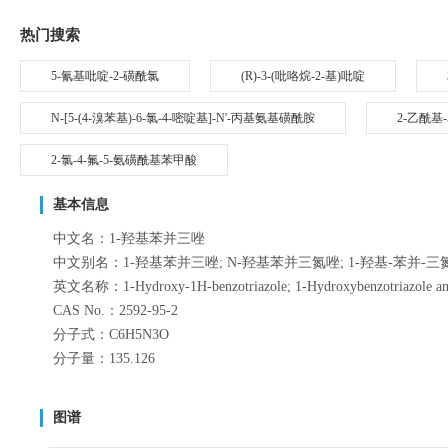
热门搜索
5-氰基吡啶-2-磺酰氯
(R)-3-(吡咯烷-2-基)吡啶
N-[5-(4-溴苯基)-6-氯-4-嘧啶基]-N'-丙基氨基磺酰胺
2-乙酰基
2-氯-4-氟-5-氨磺酰基苯甲酸
基本信息
中文名：1-羟基苯并三唑
中文别名：1-羟基苯并三唑; N-羟基苯并三氮唑; 1-羟基-苯并-三
英文名称：1-Hydroxy-1H-benzotriazole; 1-Hydroxybenzotriazole anh
CAS No.：2592-95-2
分子式：C6H5N3O
分子量：135.126
图谱