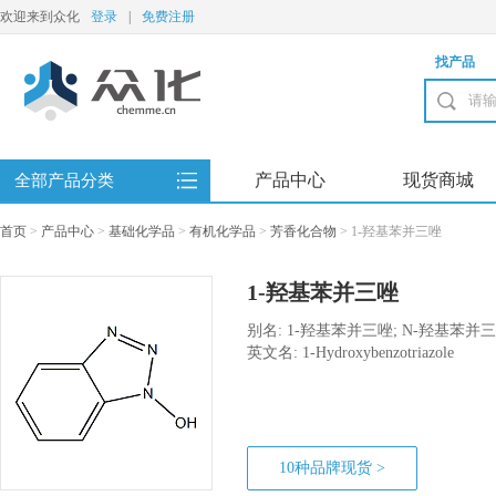
欢迎来到众化
登录
|
免费注册
找产品
产品中心
现货商城
全部产品分类
首页
>
产品中心
>
基础化学品
>
有机化学品
>
芳香化合物
>
1-羟基苯并三唑
1-羟基苯并三唑
别名: 1-羟基苯并三唑; N-羟基苯并三
三唑(无水物)
英文名: 1-Hydroxybenzotriazole
10种品牌现货 >