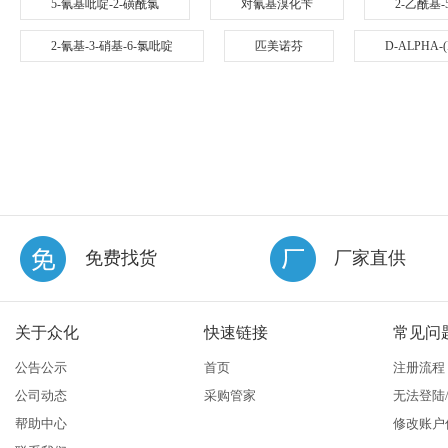
5-氰基吡啶-2-磺酰氯
对氰基溴化苄
2-乙酰基-
2-氰基-3-硝基-6-氯吡啶
匹美诺芬
D-ALPHA
免费找货
厂家直供
关于众化
快速链接
常见问
公告公示
首页
注册流程
公司动态
采购管家
无法登陆
帮助中心
修改账户