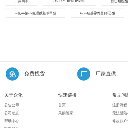
二异丙苯
3,3'-OXYDIPROPANOL
舒巴坦匹酯
2-氯-4-氟-5-氨磺酰基苯甲酸
4-(2-羟基异丙基)苯乙酮
免费找货
厂家直供
关于众化
快速链接
常见问
公告公示
首页
注册流程
公司动态
采购管家
无法登陆
帮助中心
修改账户