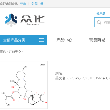
欢迎来到众化
登录
|
免费注册
找产品
产品中心
现货商城
全部产品分类
首页
>
产品中心
>
别名:
英文名: (3R,3aS,7R,8S,11S,15bS)-3,5b,6
17-oxodocosahydro-15a,3-(epoxymethan
b]isoquinolin-7-yl (2Z)-2-methylbut-2