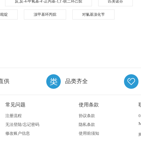
反,反-4-甲氧基-4'-正丙基-1,1'-联二环己烷
匹美诺芬
-氯吡啶
溴甲基环丙烷
对氰基溴化苄
直供
品类齐全
常见问题
使用条款
注册流程
协议条款
0
无法登陆/忘记密码
隐私条款
修改账户信息
使用前须知