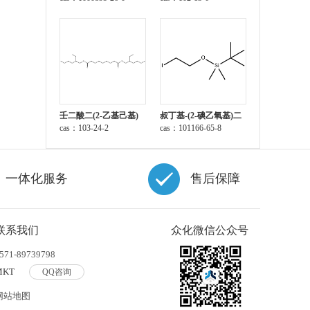
壬二酸二(2-乙基己基)
叔丁基-(2-碘乙氧基)二
酯
cas：103-24-2
甲基硅烷
cas：101166-65-8
一体化服务
售后保障
联系我们
众化微信公众号
571-89739798
MKT
QQ咨询
网站地图