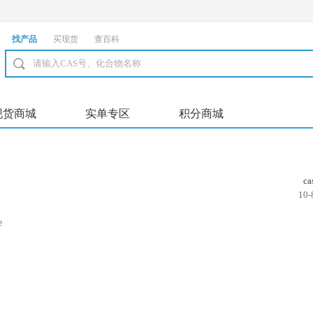
找产品
买现货
查百科
现货商城
实单专区
积分商城
c
10-
e