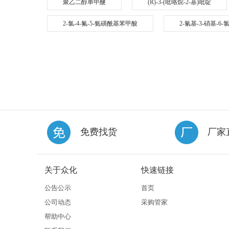
聚乙二醇单甲醚
(R)-3-(吡咯烷-2-基)吡啶
2-氯-4-氟-5-氨磺酰基苯甲酸
2-氰基-3-硝基-6
免费找货
厂家
关于众化
快速链接
公告公示
首页
公司动态
采购管家
帮助中心