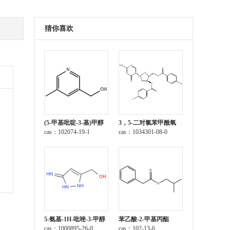
猜你喜欢
(5-甲基吡啶-3-基)甲醇
3，5-二对氯苯甲酰氧
cas：102074-19-1
基-2-脱氧-5-氮杂胞苷
cas：1034301-08-0
5-氨基-1H-吡唑-3-甲醇
苯乙酸-2-甲基丙酯
cas：1000895-26-0
cas：102-13-6