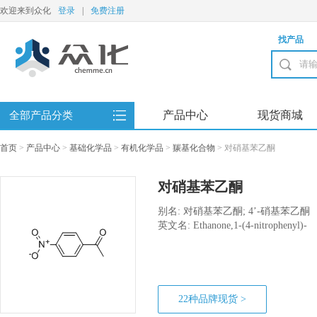
欢迎来到众化
登录
|
免费注册
找产品
产品中心
现货商城
全部产品分类
首页
>
产品中心
>
基础化学品
>
有机化学品
>
羰基化合物
>
对硝基苯乙酮
对硝基苯乙酮
别名: 对硝基苯乙酮; 4’-硝基苯乙酮
英文名: Ethanone,1-(4-nitrophenyl)-
22种品牌现货 >