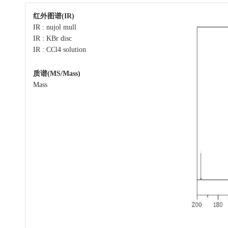
红外图谱(IR)
IR : nujol mull
IR : KBr disc
IR : CCl4 solution
质谱(MS/Mass)
Mass