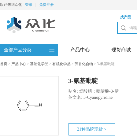
欢迎来到众化
登录
|
免费注册
找产品
产品中心
现货商城
全部产品分类
首页
>
产品中心
>
基础化学品
>
有机化学品
>
芳香化合物
>
3-氰基吡啶
3-氰基吡啶
别名: 烟酸腈；吡啶酸-3-腈
英文名: 3-Cyanopyridine
21种品牌现货 >