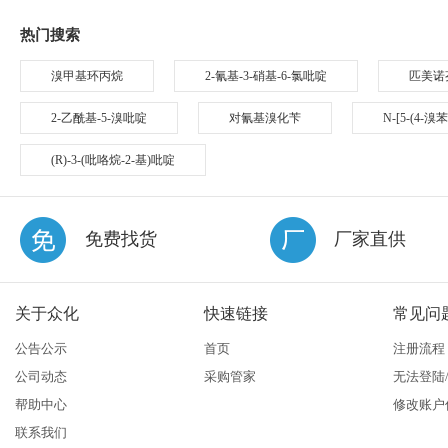
热门搜索
溴甲基环丙烷
2-氰基-3-硝基-6-氯吡啶
匹美诺
2-乙酰基-5-溴吡啶
对氰基溴化苄
N-[5-(4-
(R)-3-(吡咯烷-2-基)吡啶
免费找货
厂家直供
关于众化
快速链接
常见问
公告公示
首页
注册流程
公司动态
采购管家
无法登陆
帮助中心
修改账户
联系我们