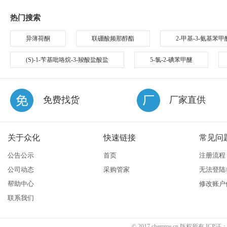
热门搜索
异薄荷酮
联硼酸频那醇酯
2-甲基-3-氨基苯甲
(S)-1-苄基吡咯烷-3-羧酸盐酸盐
5-氯-2-碘苯甲醚
免费找货
厂家直供
关于众化
快速链接
常见问
公告公示
首页
注册流程
公司动态
采购管家
无法登陆
帮助中心
修改账户
联系我们
© 2017 chemme.cn 版权所有 ICP证