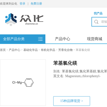
欢迎来到众化
登录
|
免费注册
找产品
产品中心
现货商城
全部产品分类
首页
>
产品中心
>
基础化学品
>
有机化学品
>
芳香化合物
>
苯基氯化镁
苯基氯化镁
别名: 苯基氯化镁;氯化苯基鎂;氯化
英文名: Magnesium,chlorophenyl-
15种品牌现货 >