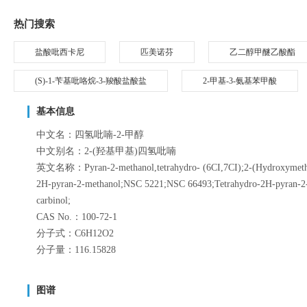
热门搜索
盐酸吡西卡尼
匹美诺芬
乙二醇甲醚乙酸酯
(S)-1-苄基吡咯烷-3-羧酸盐酸盐
2-甲基-3-氨基苯甲酸
基本信息
中文名：四氢吡喃-2-甲醇
中文别名：2-(羟基甲基)四氢吡喃
英文名称：Pyran-2-methanol,tetrahydro- (6CI,7CI);2-(Hydroxymethyl)t
2H-pyran-2-methanol;NSC 5221;NSC 66493;Tetrahydro-2H-pyran-2-m
carbinol;
CAS No.：100-72-1
分子式：C6H12O2
分子量：116.15828
图谱