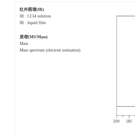
红外图谱(IR)
IR : CCl4 solution
IR : liquid film
质谱(MS/Mass)
Mass
Mass spectrum (electron ionization)