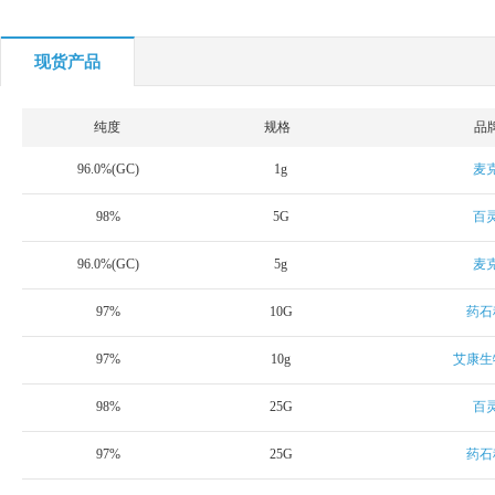
现货产品
纯度
规格
品
96.0%(GC)
1g
麦
98%
5G
百
96.0%(GC)
5g
麦
97%
10G
药石
97%
10g
艾康生
98%
25G
百
97%
25G
药石