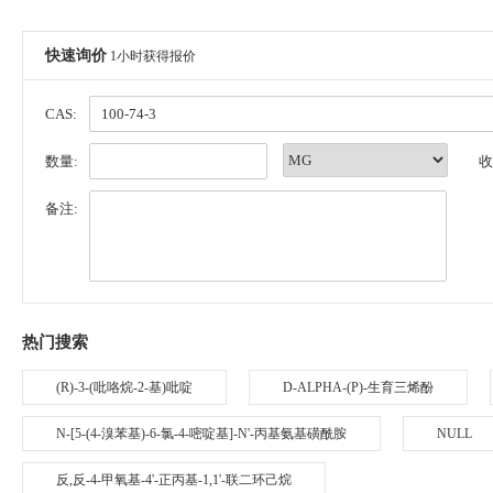
快速询价
1小时获得报价
CAS:
数量:
收
备注:
热门搜索
(R)-3-(吡咯烷-2-基)吡啶
D-ALPHA-(P)-生育三烯酚
N-[5-(4-溴苯基)-6-氯-4-嘧啶基]-N'-丙基氨基磺酰胺
NULL
反,反-4-甲氧基-4'-正丙基-1,1'-联二环己烷