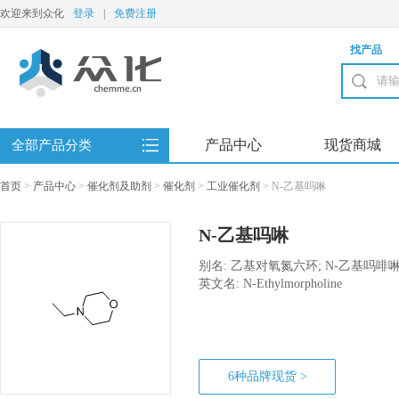
欢迎来到众化
登录
|
免费注册
找产品
产品中心
现货商城
全部产品分类
首页
>
产品中心
>
催化剂及助剂
>
催化剂
>
工业催化剂
>
N-乙基吗啉
N-乙基吗啉
别名: 乙基对氧氮六环; N-乙基吗啡啉
英文名: N-Ethylmorpholine
6种品牌现货 >