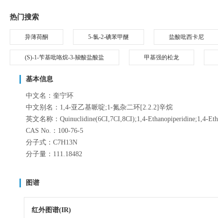
热门搜索
异薄荷酮
5-氯-2-碘苯甲醚
盐酸吡西卡尼
(S)-1-苄基吡咯烷-3-羧酸盐酸盐
甲基强的松龙
基本信息
中文名：奎宁环
中文别名：1,4-亚乙基哌啶;1-氮杂二环[2.2.2]辛烷
英文名称：Quinuclidine(6CI,7CI,8CI);1,4-Ethanopiperidine;1,4-Ethy
CAS No.：100-76-5
分子式：C7H13N
分子量：111.18482
图谱
红外图谱(IR)