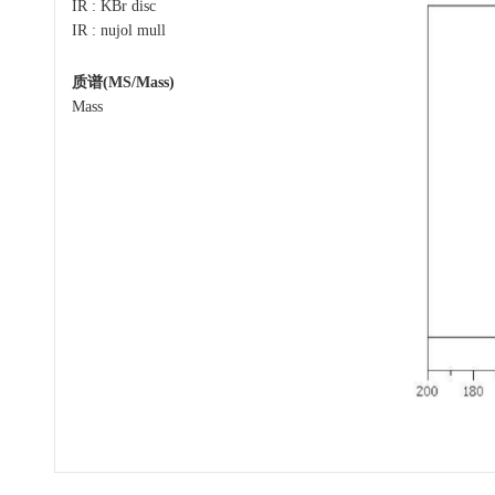
IR : KBr disc
IR : nujol mull
质谱(MS/Mass)
Mass