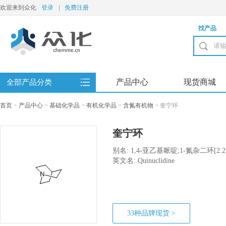
欢迎来到众化
登录
|
免费注册
找产品
产品中心
现货商城
全部产品分类
首页
>
产品中心
>
基础化学品
>
有机化学品
>
含氮有机物
>
奎宁环
奎宁环
别名: 1,4-亚乙基哌啶;1-氮杂二环[2.2
英文名: Quinuclidine
33种品牌现货 >