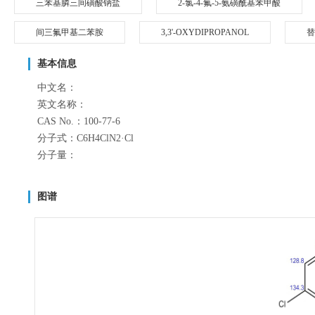
三苯基膦三间磺酸钠盐
2-氯-4-氟-5-氨磺酰基苯甲酸
间三氟甲基二苯胺
3,3'-OXYDIPROPANOL
替
基本信息
中文名：
英文名称：
CAS No.：100-77-6
分子式：C6H4ClN2·Cl
分子量：
图谱