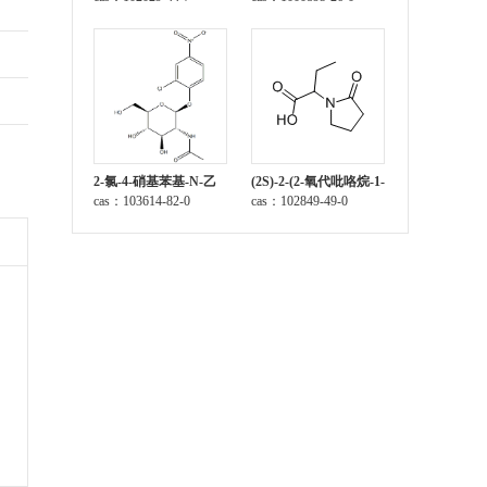
2-氯-4-硝基苯基-N-乙
(2S)-2-(2-氧代吡咯烷-1-
酰-β-D-氨基葡萄糖苷
cas：103614-82-0
基)丁酸
cas：102849-49-0