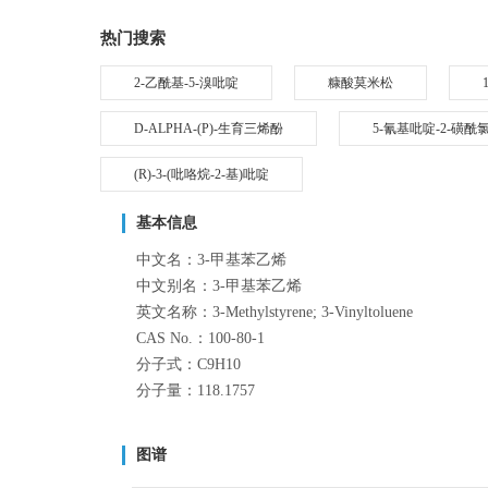
热门搜索
2-乙酰基-5-溴吡啶
糠酸莫米松
D-ALPHA-(P)-生育三烯酚
5-氰基吡啶-2-磺酰
(R)-3-(吡咯烷-2-基)吡啶
基本信息
中文名：3-甲基苯乙烯
中文别名：3-甲基苯乙烯
英文名称：3-Methylstyrene; 3-Vinyltoluene
CAS No.：100-80-1
分子式：C9H10
分子量：118.1757
图谱