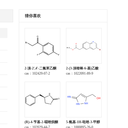
猜你喜欢
2-溴-2',4'-二氟苯乙酮
2-(3-溴喹啉-6-基)乙酸
cas：102429-07-2
甲酯
cas：1022091-89-9
(R)-4-苄基-2-噁唑烷酮
5-氨基-1H-吡唑-3-甲醇
cas：102029-44-7
cas：1000895-26-0