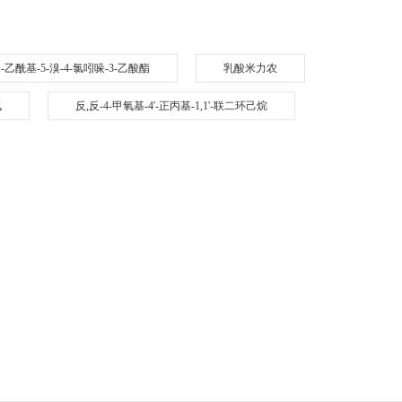
1-乙酰基-5-溴-4-氯吲哚-3-乙酸酯
乳酸米力农
氯
反,反-4-甲氧基-4'-正丙基-1,1'-联二环己烷