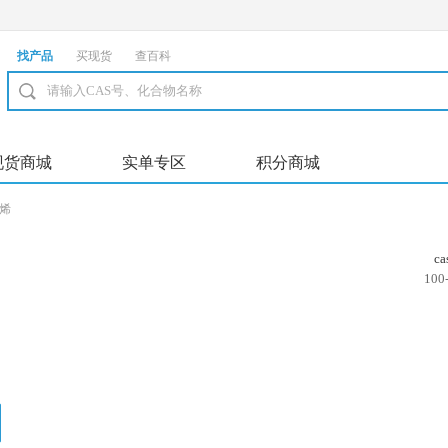
找产品
买现货
查百科
现货商城
实单专区
积分商城
乙烯
c
100