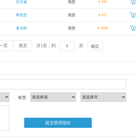
百灵威
现货
￥309
希恩思
现货
￥632
麦克林
现货
￥1068
一页
尾页
共1页，到
页
收货: