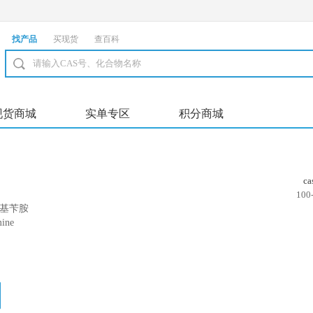
找产品
买现货
查百科
现货商城
实单专区
积分商城
c
100
-甲基苄胺
ine