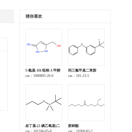
猜你喜欢
5-氨基-1H-吡唑-3-甲醇
间三氟甲基二苯胺
cas：1000895-26-0
cas：101-23-5
叔丁基-(2-碘乙氧基)二
胺鲜酯
甲基硅烷
cas：101166-65-8
cas：10369-83-2