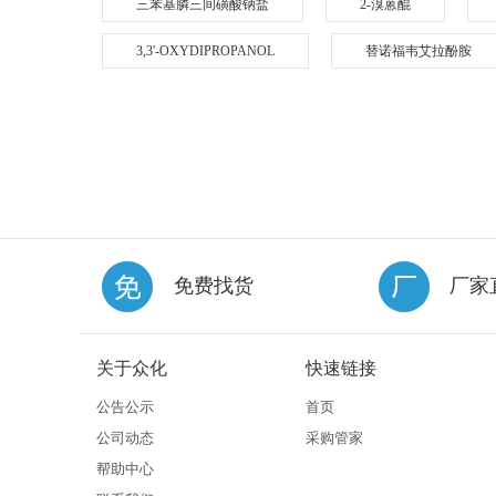
三苯基膦三间磺酸钠盐
2-溴蒽醌
3,3'-OXYDIPROPANOL
替诺福韦艾拉酚胺
免费找货
厂家
关于众化
快速链接
公告公示
首页
公司动态
采购管家
帮助中心