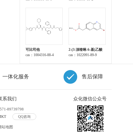
可比司他
2-(3-溴喹啉-6-基)乙酸
cas：1004316-88-4
甲酯
cas：1022091-89-9
一体化服务
售后保障
联系我们
众化微信公众号
571-89739798
MKT
QQ咨询
网站地图