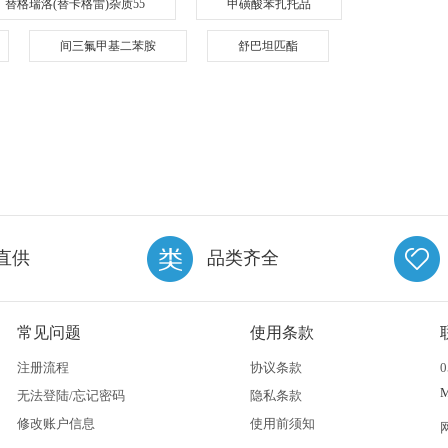
替格瑞洛(替卡格雷)杂质55
甲磺酸苯扎托品
间三氟甲基二苯胺
舒巴坦匹酯
直供
品类齐全
常见问题
使用条款
注册流程
协议条款
0
无法登陆/忘记密码
隐私条款
修改账户信息
使用前须知