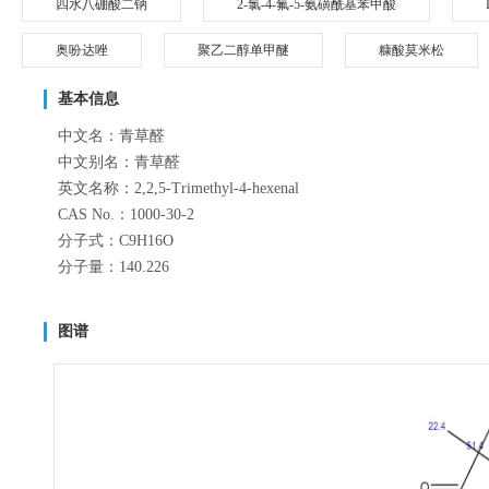
四水八硼酸二钠
2-氯-4-氟-5-氨磺酰基苯甲酸
奥吩达唑
聚乙二醇单甲醚
糠酸莫米松
基本信息
中文名：青草醛
中文别名：青草醛
英文名称：2,2,5-Trimethyl-4-hexenal
CAS No.：1000-30-2
分子式：C9H16O
分子量：140.226
图谱